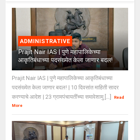
ADMINISTRATIVE
Prajit Nair IAS | पुणे महापालिकेच्या
आकृतिबंधाच्या पदसंख्येत केला जाणार बदल!
Prajit Nair IAS | पुणे महापालिकेच्या आकृतिबंधाच्या
पदसंख्येत केला जाणार बदल! | 10 दिवसांत माहिती सादर
करण्याचे आदेश | 23 ग्रामपंचायतींच्या समावेशामु [...]
Read
More