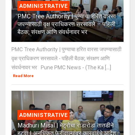
ADMINISTRATIVE
PMC Tree Authority | पुण्याचा हरित वारसा
जपण्यासाठी वृक्ष प्राधिकरण सरसावले – पहिली
बैठक; संरक्षण आणि संवर्धनावर भर
PMC Tree Authority | पुण्याचा हरित वारसा जपण्यासाठी
वृक्ष प्राधिकरण सरसावले - पहिली बैठक; संरक्षण आणि
संवर्धनावर भर Pune PMC News - (The Ka [...]
Read More
ADMINISTRATIVE
Madhuri Misal | मेट्रोचा राडारोडा तातडीने
हटवा | अनधिकृत फेरीवाल्यांवर कारवाईचे आदेश