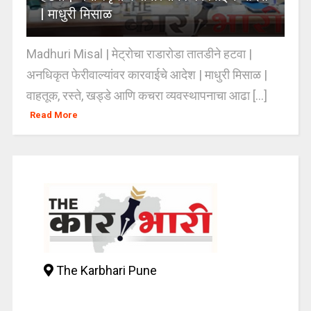
| माधुरी मिसाळ
Madhuri Misal | मेट्रोचा राडारोडा तातडीने हटवा |
अनधिकृत फेरीवाल्यांवर कारवाईचे आदेश | माधुरी मिसाळ |
वाहतूक, रस्ते, खड्डे आणि कचरा व्यवस्थापनाचा आढा [...]
Read More
The Karbhari Pune