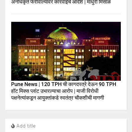
अनधिकृत फेरीवाल्यांवर कारवाईचे आदेश | माधुरी मिसाळ
Pune News | 120 TPH ची कागदपत्रे देऊन 90 TPH
हॉट मिक्स प्लांट उभारल्याचा आरोप | माजी विरोधी
पक्षनेत्यांकडून आयुक्तांकडे स्वतंत्र चौकशीची मागणी
Add title