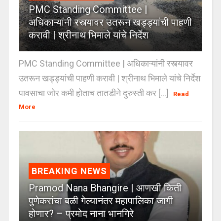
PMC Standing Committee |
अधिकाऱ्यांनी रस्त्यावर उतरून खड्ड्यांची पाहणी
करावी | श्रीनाथ भिमाले यांचे निर्देश
PMC Standing Committee | अधिकाऱ्यांनी रस्त्यावर
उतरून खड्ड्यांची पाहणी करावी | श्रीनाथ भिमाले यांचे निर्देश
पावसाचा जोर कमी होताच तातडीने दुरुस्ती कर [...]
Read
More
BREAKING NEWS
Pramod Nana Bhangire | आणखी किती
पुणेकरांचा बळी गेल्यानंतर महापालिका जागी
होणार? – प्रमोद नाना भानगिरे