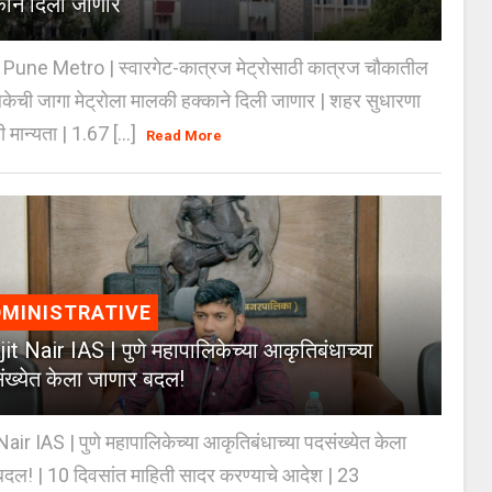
काने दिली जाणार
Pune Metro | स्वारगेट-कात्रज मेट्रोसाठी कात्रज चौकातील
केची जागा मेट्रोला मालकी हक्काने दिली जाणार | शहर सुधारणा
 मान्यता | 1.67 [...]
Read More
MINISTRATIVE
jit Nair IAS | पुणे महापालिकेच्या आकृतिबंधाच्या
ंख्येत केला जाणार बदल!
Nair IAS | पुणे महापालिकेच्या आकृतिबंधाच्या पदसंख्येत केला
दल! | 10 दिवसांत माहिती सादर करण्याचे आदेश | 23