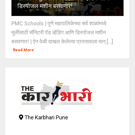
डिस्पोजल मशीन बसवणार!
PMC Schools | पुणे महापालिकेच्या सर्व शाळांमध्ये
मुलींसाठी सॅनिटरी पॅड व्हेंडिंग आणि डिस्पोजल मशीन
बसवणार! | ऐन वेळी दाखल केलेल्या प्रस्तावाला मान् [...]
Read More
The Karbhari Pune