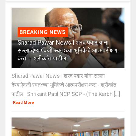
BREAKING NEWS
Sharad Pawar News | शरद पवार यांना
सल्ला देण्याऐवजी स्वतःच्या भूमिकेचे आत्मपरीक्षण
करा – श्रीकांत पाटील
Sharad Pawar News | शरद पवार यांना सल्ला
देण्याऐवजी स्वतःच्या भूमिकेचे आत्मपरीक्षण करा - श्रीकांत
पाटील Shrikant Patil NCP SCP - (The Karbh [...]
Read More