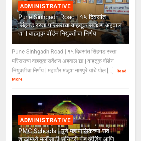
ADMINISTRATIVE
Pune Sinhgadh Road | १५ दिवसांत
सिंहगड रस्ता परिसराचा वाहतूक सर्वेक्षण अहवाल
द्या | वाहतूक वॉर्डन नियुक्तीचा निर्णय
Pune Sinhgadh Road | १५ दिवसांत सिंहगड रस्ता
परिसराचा वाहतूक सर्वेक्षण अहवाल द्या | वाहतूक वॉर्डन
नियुक्तीचा निर्णय | महापौर मंजूषा नागपुरे यांचे पोल [...]
Read
More
ADMINISTRATIVE
PMC Schools | पुणे महापालिकेच्या सर्व
शाळांमध्ये मुलींसाठी सॅनिटरी पॅड व्हेंडिंग आणि