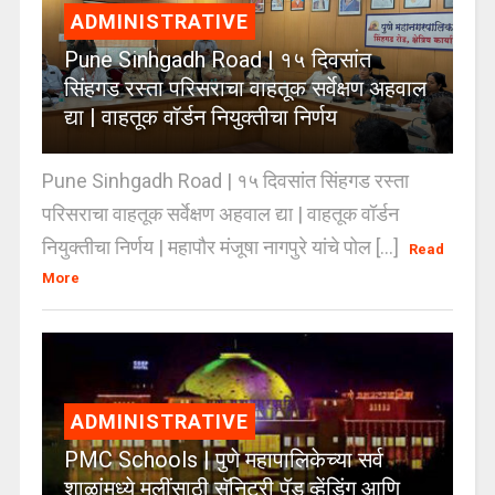
ADMINISTRATIVE
Pune Sinhgadh Road | १५ दिवसांत
सिंहगड रस्ता परिसराचा वाहतूक सर्वेक्षण अहवाल
द्या | वाहतूक वॉर्डन नियुक्तीचा निर्णय
Pune Sinhgadh Road | १५ दिवसांत सिंहगड रस्ता
परिसराचा वाहतूक सर्वेक्षण अहवाल द्या | वाहतूक वॉर्डन
नियुक्तीचा निर्णय | महापौर मंजूषा नागपुरे यांचे पोल [...]
Read
More
ADMINISTRATIVE
PMC Schools | पुणे महापालिकेच्या सर्व
शाळांमध्ये मुलींसाठी सॅनिटरी पॅड व्हेंडिंग आणि