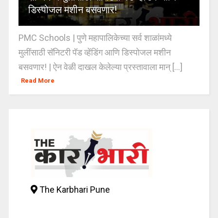
डिस्पोजल मशीन बसवणार!
PMC Schools | पुणे महापालिकेच्या सर्व शाळांमध्ये
मुलींसाठी सॅनिटरी पॅड व्हेंडिंग आणि डिस्पोजल मशीन
बसवणार! | ऐन वेळी दाखल केलेल्या प्रस्तावाला मान् [...]
Read More
The Karbhari Pune