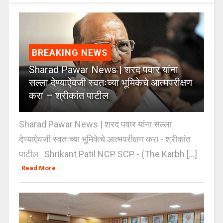
BREAKING NEWS
Sharad Pawar News | शरद पवार यांना
सल्ला देण्याऐवजी स्वतःच्या भूमिकेचे आत्मपरीक्षण
करा – श्रीकांत पाटील
Sharad Pawar News | शरद पवार यांना सल्ला
देण्याऐवजी स्वतःच्या भूमिकेचे आत्मपरीक्षण करा - श्रीकांत
पाटील Shrikant Patil NCP SCP - (The Karbh [...]
Read More