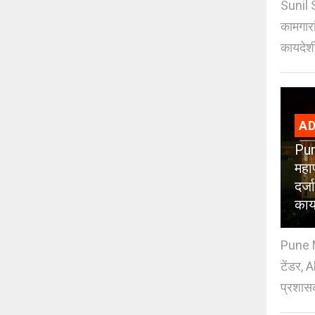
Sunil 
कामगारा
कायदेशी
AD
Pun
महा
दर्
काय
Pune M
टेंडर, 
प्रशासक