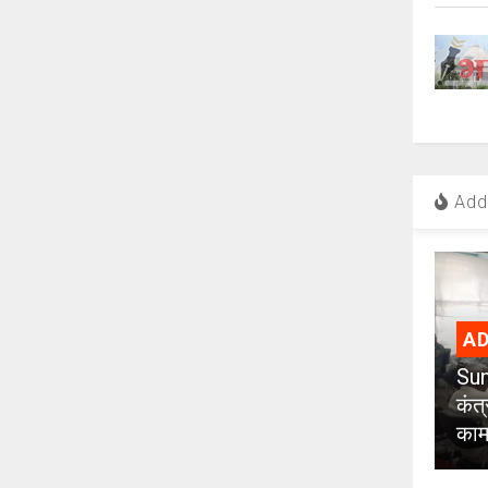
Add 
AD
Sun
कंत
कामग