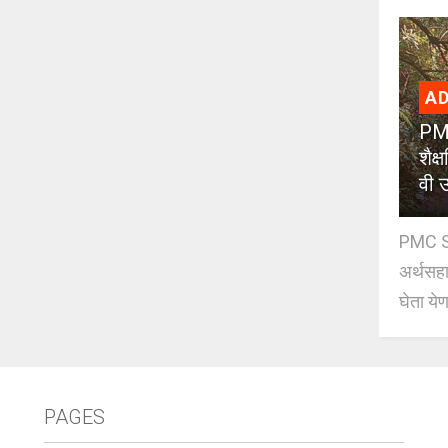
AD
PMC
शैक
वी उ
PMC Sc
अर्थसहाय
घेता येण
PAGES