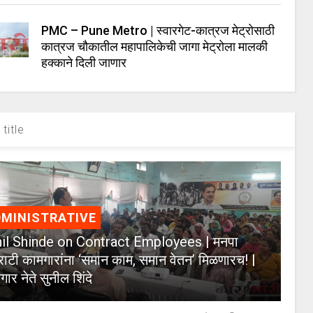
PMC – Pune Metro | स्वारगेट-कात्रज मेट्रोसाठी
कात्रज चौकातील महापालिकेची जागा मेट्रोला मालकी
हक्काने दिली जाणार
title
MINISTRATIVE
il Shinde on Contract Employees | मनपा
्राटी कामगारांना ‘समान काम, समान वेतन’ मिळणारच! |
ार नेते सुनील शिंदे