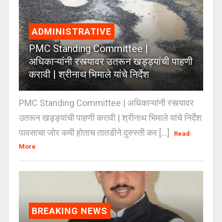
ADMINISTRATIVE
PMC Standing Committee |
अधिकाऱ्यांनी रस्त्यावर उतरून खड्ड्यांची पाहणी
करावी | श्रीनाथ भिमाले यांचे निर्देश
PMC Standing Committee | अधिकाऱ्यांनी रस्त्यावर
उतरून खड्ड्यांची पाहणी करावी | श्रीनाथ भिमाले यांचे निर्देश
पावसाचा जोर कमी होताच तातडीने दुरुस्ती कर [...]
Read
More
BREAKING NEWS