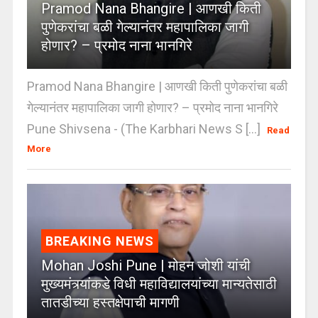
Pramod Nana Bhangire | आणखी किती
पुणेकरांचा बळी गेल्यानंतर महापालिका जागी
होणार? – प्रमोद नाना भानगिरे
Pramod Nana Bhangire | आणखी किती पुणेकरांचा बळी
गेल्यानंतर महापालिका जागी होणार? – प्रमोद नाना भानगिरे
Pune Shivsena - (The Karbhari News S [...]
Read
More
BREAKING NEWS
Mohan Joshi Pune | मोहन जोशी यांची
मुख्यमंत्र्यांकडे विधी महाविद्यालयांच्या मान्यतेसाठी
तातडीच्या हस्तक्षेपाची मागणी