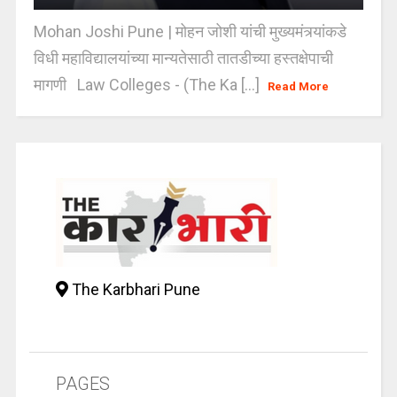
Mohan Joshi Pune | मोहन जोशी यांची मुख्यमंत्र्यांकडे
विधी महाविद्यालयांच्या मान्यतेसाठी तातडीच्या हस्तक्षेपाची
मागणी Law Colleges - (The Ka [...]
Read More
The Karbhari Pune
PAGES