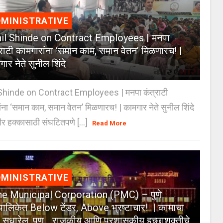
MINISTRATIVE
il Shinde on Contract Employees | मनपा
्राटी कामगारांना ‘समान काम, समान वेतन’ मिळणारच! |
ार नेते सुनील शिंदे
Shinde on Contract Employees | मनपा कंत्राटी
ंना ‘समान काम, समान वेतन’ मिळणारच! | कामगार नेते सुनील शिंदे
र हक्कासाठी संघटितपणे [...]
Read More
MINISTRATIVE
e Municipal Corporation (PMC) – पुणे
पालिकेत Below टेंडर, Above भ्रष्टाचार! | कामाचा
जा सुधारेल, पण… राजकीय आणि प्रशासकीय इच्छाशक्तीचे