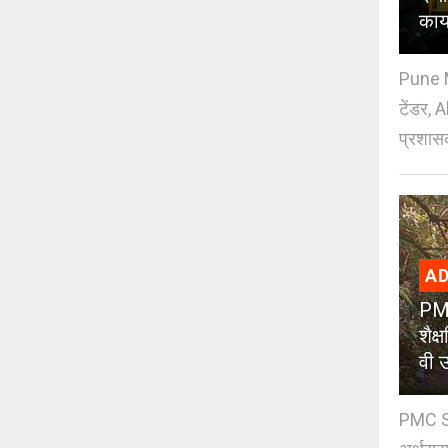
काय
Pune M
टेंडर, 
प्रशासक
AD
PMC
शैक
वी उ
PMC Sc