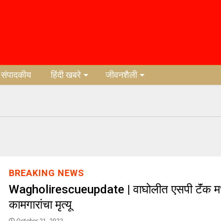
संपादकीय
हिंदी खबरे
जीवनशैली
BREAKING NEWS
Wagholirescueupdate | वाघोलीत एसपी टॅंक मध्
कामगारांचा मृत्यू