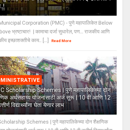
..!
unicipal Corporation (PMC) - पुणे महापालिकेत Below
Above भ्रष्टाचार! | कामाचा दर्जा सुधारेल, पण… राजकीय आणि
ीय इच्छाशक्तीचे काय.. [...]
Read More
MINISTRATIVE
 Scholarship Schemes | पुणे महापालिकेच्या दोन
्षणिक अर्थसहाय्य योजनांसाठी अर्ज सुरू | 10 वी आणि 12
त्तीर्ण विद्यार्थ्यांना घेता येणार लाभ
holarship Schemes | पुणे महापालिकेच्या दोन शैक्षणिक