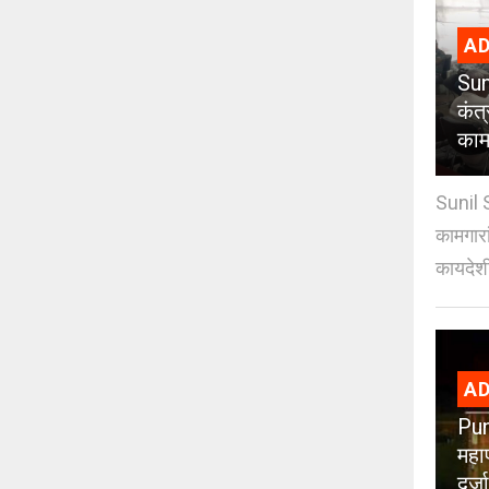
AD
Sun
कंत
कामग
Sunil 
कामगारा
कायदेशी
AD
Pun
महा
दर्