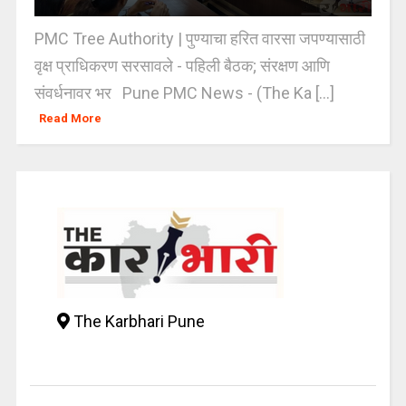
PMC Tree Authority | पुण्याचा हरित वारसा जपण्यासाठी
वृक्ष प्राधिकरण सरसावले - पहिली बैठक; संरक्षण आणि
संवर्धनावर भर Pune PMC News - (The Ka [...]
Read More
The Karbhari Pune