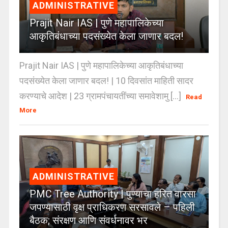
ADMINISTRATIVE
Prajit Nair IAS | पुणे महापालिकेच्या
आकृतिबंधाच्या पदसंख्येत केला जाणार बदल!
Prajit Nair IAS | पुणे महापालिकेच्या आकृतिबंधाच्या
पदसंख्येत केला जाणार बदल! | 10 दिवसांत माहिती सादर
करण्याचे आदेश | 23 ग्रामपंचायतींच्या समावेशामु [...]
Read
More
ADMINISTRATIVE
PMC Tree Authority | पुण्याचा हरित वारसा
जपण्यासाठी वृक्ष प्राधिकरण सरसावले – पहिली
बैठक; संरक्षण आणि संवर्धनावर भर