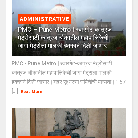
ADMINISTRATIVE
PMC – Pune Metro | स्वारगेट-कात्रज
मेट्रोसाठी कात्रज चौकातील महापालिकेची
जागा मेट्रोला मालकी हक्काने दिली जाणार
PMC - Pune Metro | स्वारगेट-कात्रज मेट्रोसाठी
कात्रज चौकातील महापालिकेची जागा मेट्रोला मालकी
हक्काने दिली जाणार | शहर सुधारणा समितीची मान्यता | 1.67
[...]
Read More