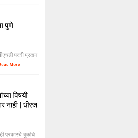
 पुणे
 पीएचडी पदवी प्रदान
Read More
च्या विषयी
ार नाही | धीरज
ही प्रकारचे चुकीचे