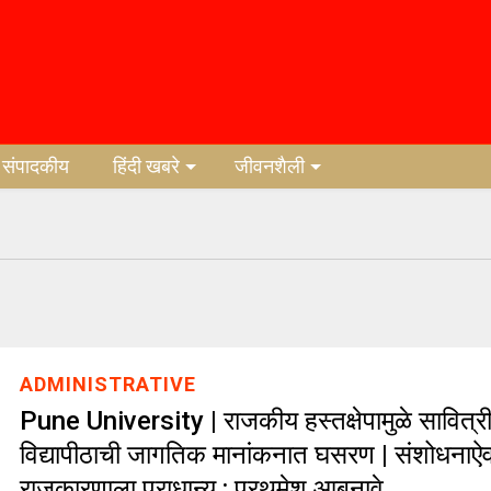
संपादकीय
हिंदी खबरे
जीवनशैली
ADMINISTRATIVE
Pune University | राजकीय हस्तक्षेपामुळे सावित्रीब
विद्यापीठाची जागतिक मानांकनात घसरण | संशोधनाऐ
राजकारणाला प्राधान्य : प्रथमेश आबनावे