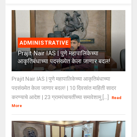
ADMINISTRATIVE
Prajit Nair IAS | पुणे महापालिकेच्या
आकृतिबंधाच्या पदसंख्येत केला जाणार बदल!
Prajit Nair IAS | पुणे महापालिकेच्या आकृतिबंधाच्या
पदसंख्येत केला जाणार बदल! | 10 दिवसांत माहिती सादर
करण्याचे आदेश | 23 ग्रामपंचायतींच्या समावेशामु [...]
Read
More