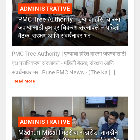
ADMINISTRATIVE
PMC Tree Authority | पुण्याचा हरित वारसा
जपण्यासाठी वृक्ष प्राधिकरण सरसावले – पहिली
बैठक; संरक्षण आणि संवर्धनावर भर
PMC Tree Authority | पुण्याचा हरित वारसा जपण्यासाठी
वृक्ष प्राधिकरण सरसावले - पहिली बैठक; संरक्षण आणि
संवर्धनावर भर Pune PMC News - (The Ka [...]
Read More
ADMINISTRATIVE
Madhuri Misal | मेट्रोचा राडारोडा तातडीने