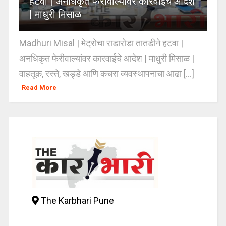
हटवा | अनधिकृत फेरीवाल्यांवर कारवाईचे आदेश
| माधुरी मिसाळ
Madhuri Misal | मेट्रोचा राडारोडा तातडीने हटवा |
अनधिकृत फेरीवाल्यांवर कारवाईचे आदेश | माधुरी मिसाळ |
वाहतूक, रस्ते, खड्डे आणि कचरा व्यवस्थापनाचा आढा [...]
Read More
The Karbhari Pune