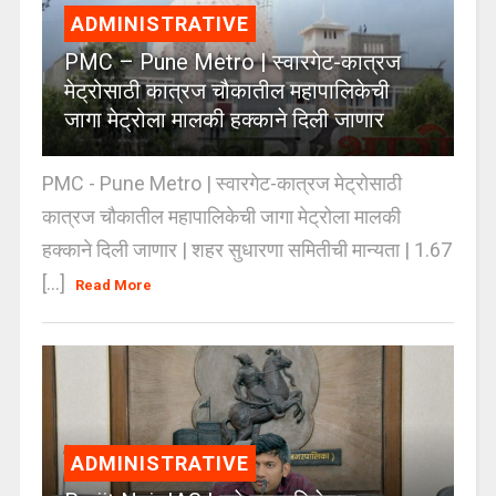
ADMINISTRATIVE
PMC – Pune Metro | स्वारगेट-कात्रज
मेट्रोसाठी कात्रज चौकातील महापालिकेची
जागा मेट्रोला मालकी हक्काने दिली जाणार
PMC - Pune Metro | स्वारगेट-कात्रज मेट्रोसाठी
कात्रज चौकातील महापालिकेची जागा मेट्रोला मालकी
हक्काने दिली जाणार | शहर सुधारणा समितीची मान्यता | 1.67
[...]
Read More
ADMINISTRATIVE