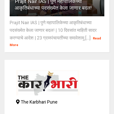
Prajit Nair IAS | पुणे महापालिकेच्या
आकृतिबंधाच्या पदसंख्येत केला जाणार बदल!
Prajit Nair IAS | पुणे महापालिकेच्या आकृतिबंधाच्या
पदसंख्येत केला जाणार बदल! | 10 दिवसांत माहिती सादर
करण्याचे आदेश | 23 ग्रामपंचायतींच्या समावेशामु [...]
Read
More
The Karbhari Pune