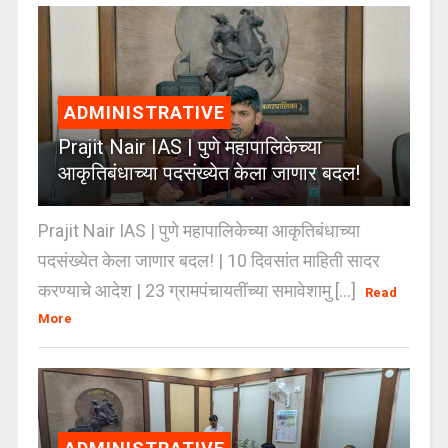
ADMINISTRATIVE
Prajit Nair IAS | पुणे महापालिकेच्या
आकृतिबंधाच्या पदसंख्येत केला जाणार बदल!
Prajit Nair IAS | पुणे महापालिकेच्या आकृतिबंधाच्या
पदसंख्येत केला जाणार बदल! | 10 दिवसांत माहिती सादर
करण्याचे आदेश | 23 ग्रामपंचायतींच्या समावेशामु [...]
Read
More