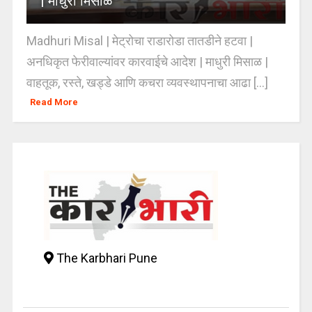
| माधुरी मिसाळ
Madhuri Misal | मेट्रोचा राडारोडा तातडीने हटवा |
अनधिकृत फेरीवाल्यांवर कारवाईचे आदेश | माधुरी मिसाळ |
वाहतूक, रस्ते, खड्डे आणि कचरा व्यवस्थापनाचा आढा [...]
Read More
The Karbhari Pune