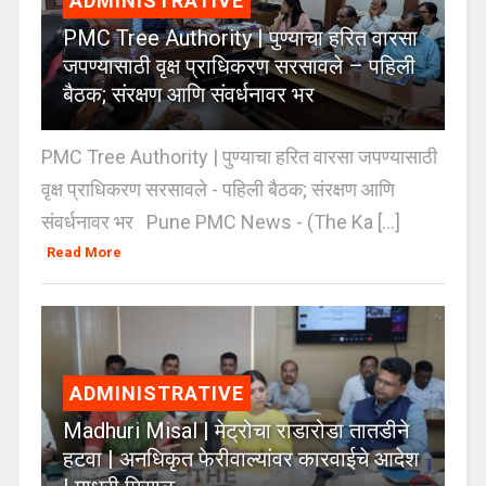
ADMINISTRATIVE
PMC Tree Authority | पुण्याचा हरित वारसा
जपण्यासाठी वृक्ष प्राधिकरण सरसावले – पहिली
बैठक; संरक्षण आणि संवर्धनावर भर
PMC Tree Authority | पुण्याचा हरित वारसा जपण्यासाठी
वृक्ष प्राधिकरण सरसावले - पहिली बैठक; संरक्षण आणि
संवर्धनावर भर Pune PMC News - (The Ka [...]
Read More
ADMINISTRATIVE
Madhuri Misal | मेट्रोचा राडारोडा तातडीने
हटवा | अनधिकृत फेरीवाल्यांवर कारवाईचे आदेश