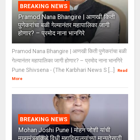
BREAKING NEWS
Pramod Nana Bhangire | आणखी किती
पुणेकरांचा बळी गेल्यानंतर महापालिका जागी
होणार? – प्रमोद नाना भानगिरे
Pramod Nana Bhangire | आणखी किती पुणेकरांचा बळी
गेल्यानंतर महापालिका जागी होणार? – प्रमोद नाना भानगिरे
Pune Shivsena - (The Karbhari News S [...]
Read
More
BREAKING NEWS
Mohan Joshi Pune | मोहन जोशी यांची
मुख्यमंत्र्यांकडे विधी महाविद्यालयांच्या मान्यतेसाठी