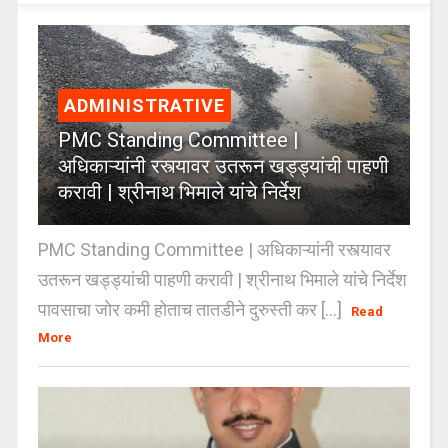
ADMINISTRATIVE
PMC Standing Committee |
अधिकाऱ्यांनी रस्त्यावर उतरून खड्ड्यांची पाहणी
करावी | श्रीनाथ भिमाले यांचे निर्देश
PMC Standing Committee | अधिकाऱ्यांनी रस्त्यावर
उतरून खड्ड्यांची पाहणी करावी | श्रीनाथ भिमाले यांचे निर्देश
पावसाचा जोर कमी होताच तातडीने दुरुस्ती कर [...]
Read
More