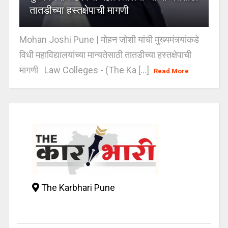
तातडीच्या हस्तक्षेपाची मागणी
Mohan Joshi Pune | मोहन जोशी यांची मुख्यमंत्र्यांकडे
विधी महाविद्यालयांच्या मान्यतेसाठी तातडीच्या हस्तक्षेपाची
मागणी Law Colleges - (The Ka [...]
Read More
The Karbhari Pune