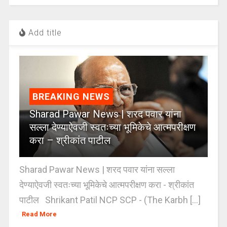
Add title
BREAKING NEWS
Sharad Pawar News | शरद पवार यांना
सल्ला देण्याऐवजी स्वतःच्या भूमिकेचे आत्मपरीक्षण
करा – श्रीकांत पाटील
Sharad Pawar News | शरद पवार यांना सल्ला
देण्याऐवजी स्वतःच्या भूमिकेचे आत्मपरीक्षण करा - श्रीकांत
पाटील Shrikant Patil NCP SCP - (The Karbh [...]
Read More