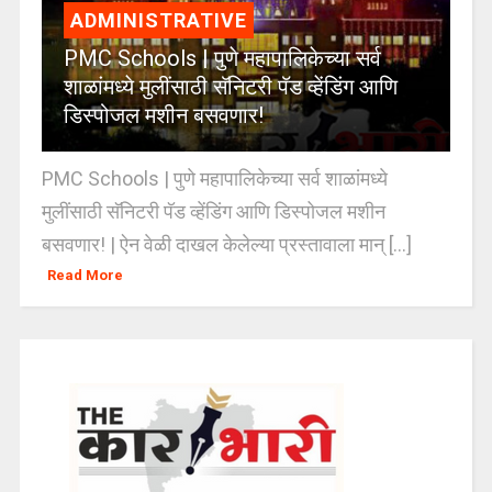
ADMINISTRATIVE
PMC Schools | पुणे महापालिकेच्या सर्व
शाळांमध्ये मुलींसाठी सॅनिटरी पॅड व्हेंडिंग आणि
डिस्पोजल मशीन बसवणार!
PMC Schools | पुणे महापालिकेच्या सर्व शाळांमध्ये
मुलींसाठी सॅनिटरी पॅड व्हेंडिंग आणि डिस्पोजल मशीन
बसवणार! | ऐन वेळी दाखल केलेल्या प्रस्तावाला मान् [...]
Read More