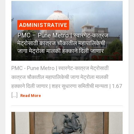
ADMINISTRATIVE
PMC – Pune Metro | स्वारगेट-कात्रज
मेट्रोसाठी कात्रज चौकातील महापालिकेची
जागा मेट्रोला मालकी हक्काने दिली जाणार
PMC - Pune Metro | स्वारगेट-कात्रज मेट्रोसाठी
कात्रज चौकातील महापालिकेची जागा मेट्रोला मालकी
हक्काने दिली जाणार | शहर सुधारणा समितीची मान्यता | 1.67
[...]
Read More