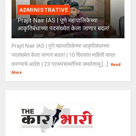
ADMINISTRATIVE
Prajit Nair IAS | पुणे महापालिकेच्या
आकृतिबंधाच्या पदसंख्येत केला जाणार बदल!
Prajit Nair IAS | पुणे महापालिकेच्या आकृतिबंधाच्या
पदसंख्येत केला जाणार बदल! | 10 दिवसांत माहिती सादर
करण्याचे आदेश | 23 ग्रामपंचायतींच्या समावेशामु [...]
Read
More