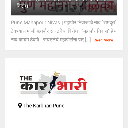
विरोध
Pune Mahapour Nivas | महापौर निवासाचे नाव "रामदूत"
ठेवण्यास माजी महापौर संघटनेचा विरोध | "महापौर निवास" हेच
नाव कायम ठेवावे - संघटनेचे महापौरांना पत् [...]
Read More
The Karbhari Pune