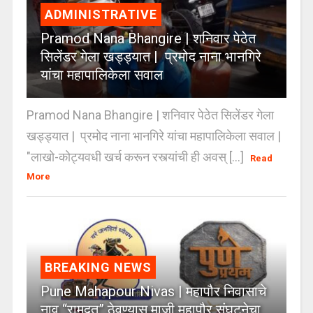
ADMINISTRATIVE
Pramod Nana Bhangire | शनिवार पेठेत
सिलेंडर गेला खड्ड्यात | प्रमोद नाना भानगिरे
यांचा महापालिकेला सवाल
Pramod Nana Bhangire | शनिवार पेठेत सिलेंडर गेला
खड्ड्यात | प्रमोद नाना भानगिरे यांचा महापालिकेला सवाल |
"लाखो-कोट्यवधी खर्च करून रस्त्यांची ही अवस् [...]
Read
More
BREAKING NEWS
Pune Mahapour Nivas | महापौर निवासाचे
नाव “रामदूत” ठेवण्यास माजी महापौर संघटनेचा