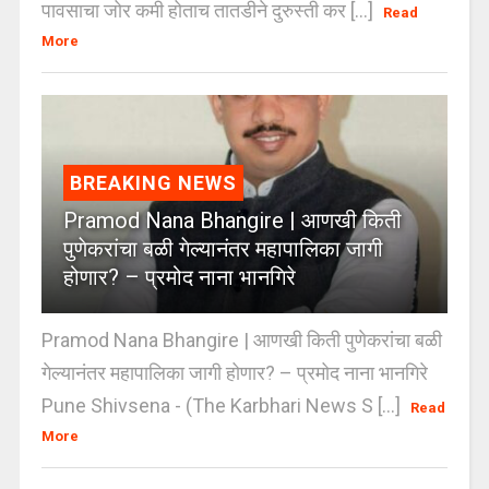
पावसाचा जोर कमी होताच तातडीने दुरुस्ती कर [...]
Read
More
BREAKING NEWS
Pramod Nana Bhangire | आणखी किती
पुणेकरांचा बळी गेल्यानंतर महापालिका जागी
होणार? – प्रमोद नाना भानगिरे
Pramod Nana Bhangire | आणखी किती पुणेकरांचा बळी
गेल्यानंतर महापालिका जागी होणार? – प्रमोद नाना भानगिरे
Pune Shivsena - (The Karbhari News S [...]
Read
More