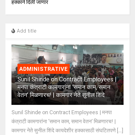
हक्काने दिली जाणार
Add title
ADMINISTRATIVE
Sunil Shinde on Contract Employees |
मनपा कंत्राटी कामगारांना ‘समान काम, समान
वेतन’ मिळणारच! | कामगार नेते सुनील शिंदे
Sunil Shinde on Contract Employees | मनपा
कंत्राटी कामगारांना ‘समान काम, समान वेतन’ मिळणारच! |
कामगार नेते सुनील शिंदे कायदेशीर हक्कासाठी संघटितपणे [...]