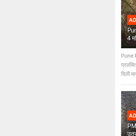
AD
Pun
4 मह
Pune PM
प्रलंबि
दिली मान
AD
PMC
उतर