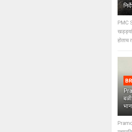
निर्द
PMC St
खड्ड्या
होताच त
B
Pra
बळी
भान
Pramod
महापाल