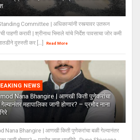
ेश
anding Committee | अधिकाऱ्यांनी रस्त्यावर उतरून
ंची पाहणी करावी | श्रीनाथ भिमाले यांचे निर्देश पावसाचा जोर कमी
ातडीने दुरुस्ती कर [...]
Read More
REAKING NEWS
mod Nana Bhangire | आणखी किती पुणेकरांचा
 गेल्यानंतर महापालिका जागी होणार? – प्रमोद नाना
गिरे
 Nana Bhangire | आणखी किती पुणेकरांचा बळी गेल्यानंतर
िका जागी होणार? – प्रमोद नाना भानगिरे Pune Shivsena -