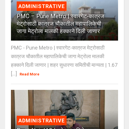
ADMINISTRATIVE
PMC – Pune Metro | स्वारगेट-कात्रज
मेट्रोसाठी कात्रज चौकातील महापालिकेची
जागा मेट्रोला मालकी हक्काने दिली जाणार
PMC - Pune Metro | स्वारगेट-कात्रज मेट्रोसाठी
कात्रज चौकातील महापालिकेची जागा मेट्रोला मालकी
हक्काने दिली जाणार | शहर सुधारणा समितीची मान्यता | 1.67
[...]
Read More
ADMINISTRATIVE