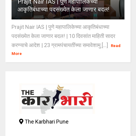
Prajit Nair IAS | पुणे महापालिकेच्या
आकृतिबंधाच्या पदसंख्येत केला जाणार बदल!
Prajit Nair IAS | पुणे महापालिकेच्या आकृतिबंधाच्या
पदसंख्येत केला जाणार बदल! | 10 दिवसांत माहिती सादर
करण्याचे आदेश | 23 ग्रामपंचायतींच्या समावेशामु [...]
Read
More
The Karbhari Pune