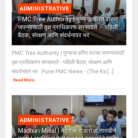
ADMINISTRATIVE
PMC Tree Authority | पुण्याचा हरित वारसा
जपण्यासाठी वृक्ष प्राधिकरण सरसावले – पहिली
बैठक; संरक्षण आणि संवर्धनावर भर
PMC Tree Authority | पुण्याचा हरित वारसा जपण्यासाठी
वृक्ष प्राधिकरण सरसावले - पहिली बैठक; संरक्षण आणि
संवर्धनावर भर Pune PMC News - (The Ka [...]
Read More
ADMINISTRATIVE
Madhuri Misal | मेट्रोचा राडारोडा तातडीने