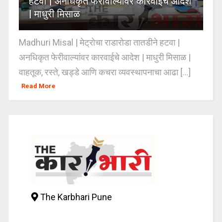
हटवा | अनधिकृत फेरीवाल्यांवर कारवाईचे आदेश
| माधुरी मिसाळ
Madhuri Misal | मेट्रोचा राडारोडा तातडीने हटवा |
अनधिकृत फेरीवाल्यांवर कारवाईचे आदेश | माधुरी मिसाळ |
वाहतूक, रस्ते, खड्डे आणि कचरा व्यवस्थापनाचा आढा [...]
Read More
The Karbhari Pune