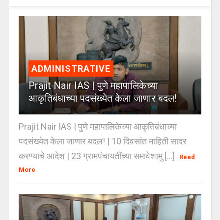
ADMINISTRATIVE
Prajit Nair IAS | पुणे महापालिकेच्या
आकृतिबंधाच्या पदसंख्येत केला जाणार बदल!
Prajit Nair IAS | पुणे महापालिकेच्या आकृतिबंधाच्या
पदसंख्येत केला जाणार बदल! | 10 दिवसांत माहिती सादर
करण्याचे आदेश | 23 ग्रामपंचायतींच्या समावेशामु [...]
Read
More