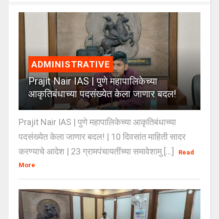
ADMINISTRATIVE
Prajit Nair IAS | पुणे महापालिकेच्या
आकृतिबंधाच्या पदसंख्येत केला जाणार बदल!
Prajit Nair IAS | पुणे महापालिकेच्या आकृतिबंधाच्या
पदसंख्येत केला जाणार बदल! | 10 दिवसांत माहिती सादर
करण्याचे आदेश | 23 ग्रामपंचायतींच्या समावेशामु [...]
Read
More