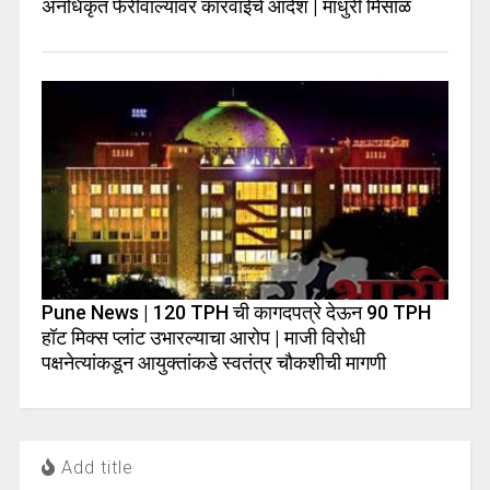
अनधिकृत फेरीवाल्यांवर कारवाईचे आदेश | माधुरी मिसाळ
Pune News | 120 TPH ची कागदपत्रे देऊन 90 TPH
हॉट मिक्स प्लांट उभारल्याचा आरोप | माजी विरोधी
पक्षनेत्यांकडून आयुक्तांकडे स्वतंत्र चौकशीची मागणी
Add title