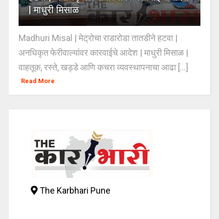
| माधुरी मिसाळ
Madhuri Misal | मेट्रोचा राडारोडा तातडीने हटवा |
अनधिकृत फेरीवाल्यांवर कारवाईचे आदेश | माधुरी मिसाळ |
वाहतूक, रस्ते, खड्डे आणि कचरा व्यवस्थापनाचा आढा [...]
Read More
The Karbhari Pune