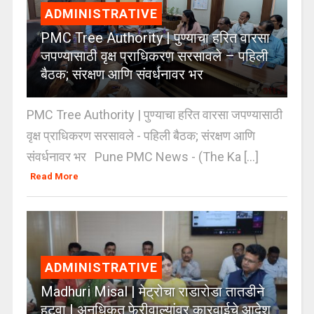
ADMINISTRATIVE
PMC Tree Authority | पुण्याचा हरित वारसा
जपण्यासाठी वृक्ष प्राधिकरण सरसावले – पहिली
बैठक; संरक्षण आणि संवर्धनावर भर
PMC Tree Authority | पुण्याचा हरित वारसा जपण्यासाठी
वृक्ष प्राधिकरण सरसावले - पहिली बैठक; संरक्षण आणि
संवर्धनावर भर Pune PMC News - (The Ka [...]
Read More
ADMINISTRATIVE
Madhuri Misal | मेट्रोचा राडारोडा तातडीने
हटवा | अनधिकृत फेरीवाल्यांवर कारवाईचे आदेश