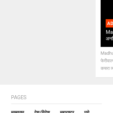
AD
Mad
अनध
Madhuri
फेरीवाल
कचरा व्
PAGES
मुख्यपृष्ठ
देश/विदेश
महाराष्ट्र
पुणे