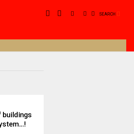
SEARCH
 buildings
 system…!