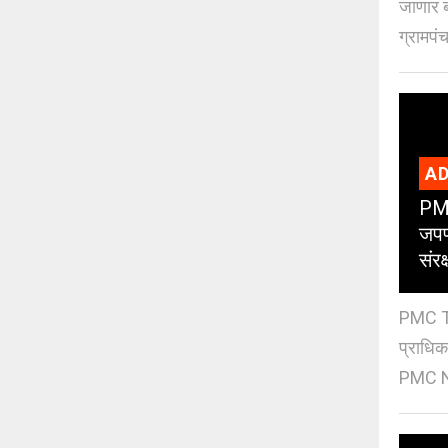
जाणार ब
ग्रामपंच
AD
PMC
जपण
संर
PMC Tre
प्राधि
PMC Ne