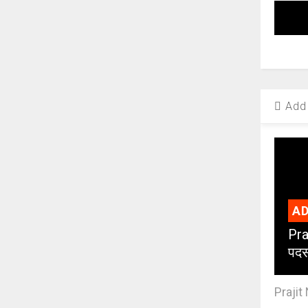
Add 
AD
Pra
पदस
Prajit 