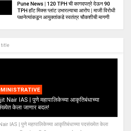
Pune News | 120 TPH ची कागदपत्रे देऊन 90
TPH हॉट मिक्स प्लांट उभारल्याचा आरोप | माजी विरोधी
पक्षनेत्यांकडून आयुक्तांकडे स्वतंत्र चौकशीची मागणी
title
MINISTRATIVE
jit Nair IAS | पुणे महापालिकेच्या आकृतिबंधाच्या
ंख्येत केला जाणार बदल!
Nair IAS | पुणे महापालिकेच्या आकृतिबंधाच्या पदसंख्येत केला