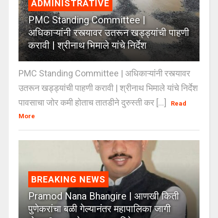
ADMINISTRATIVE
PMC Standing Committee |
अधिकाऱ्यांनी रस्त्यावर उतरून खड्ड्यांची पाहणी
करावी | श्रीनाथ भिमाले यांचे निर्देश
PMC Standing Committee | अधिकाऱ्यांनी रस्त्यावर
उतरून खड्ड्यांची पाहणी करावी | श्रीनाथ भिमाले यांचे निर्देश
पावसाचा जोर कमी होताच तातडीने दुरुस्ती कर [...]
Read
More
BREAKING NEWS
Pramod Nana Bhangire | आणखी किती
पुणेकरांचा बळी गेल्यानंतर महापालिका जागी