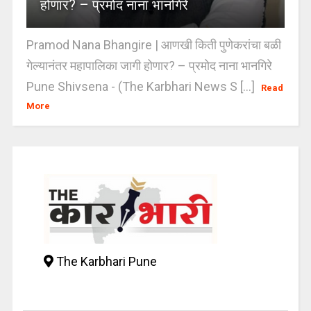
होणार? – प्रमोद नाना भानगिरे
Pramod Nana Bhangire | आणखी किती पुणेकरांचा बळी
गेल्यानंतर महापालिका जागी होणार? – प्रमोद नाना भानगिरे
Pune Shivsena - (The Karbhari News S [...]
Read
More
The Karbhari Pune