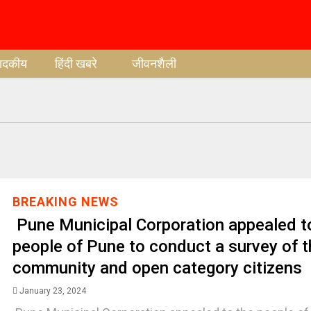
पादकीय
हिंदी खबरे
जीवनशैली
BREAKING NEWS
Pune Municipal Corporation appealed t
people of Pune to conduct a survey of 
community and open category citizens
January 23, 2024