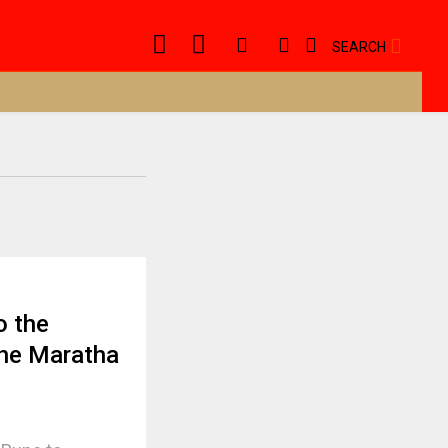
SEARCH
o the
the Maratha