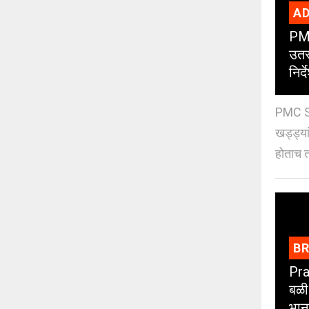
AD
PMC
उतर
निर्द
PMC St
खड्ड्या
होताच त
B
Pra
बळी
भान