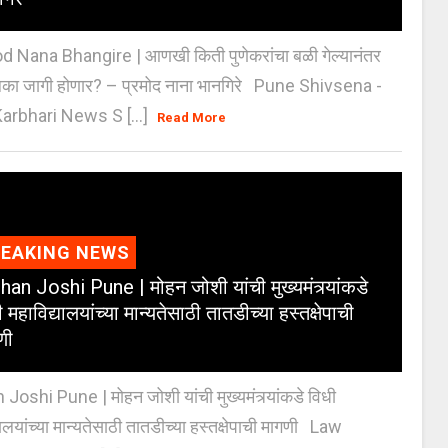
 Nana Bhangire | आणखी किती पुणेकरांचा बळी गेल्यानंतर
िका जागी होणार? – प्रमोद नाना भानगिरे Pune Shivsena -
arbhari News S [...]
Read More
REAKING NEWS
an Joshi Pune | मोहन जोशी यांची मुख्यमंत्र्यांकडे
 महाविद्यालयांच्या मान्यतेसाठी तातडीच्या हस्तक्षेपाची
णी
oshi Pune | मोहन जोशी यांची मुख्यमंत्र्यांकडे विधी
यालयांच्या मान्यतेसाठी तातडीच्या हस्तक्षेपाची मागणी Law