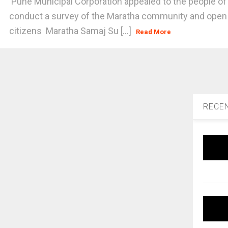
Pune Municipal Corporation appealed to the people of
conduct a survey of the Maratha community and open
citizens Maratha Samaj Su [...]
Read More
RECE