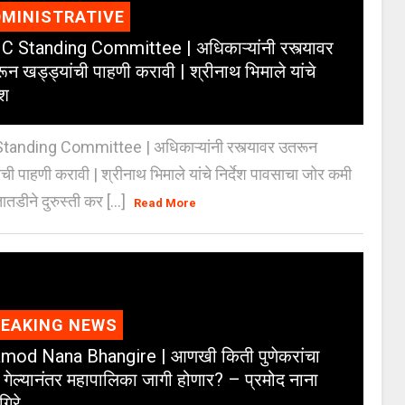
MINISTRATIVE
 Standing Committee | अधिकाऱ्यांनी रस्त्यावर
ून खड्ड्यांची पाहणी करावी | श्रीनाथ भिमाले यांचे
ेश
anding Committee | अधिकाऱ्यांनी रस्त्यावर उतरून
ंची पाहणी करावी | श्रीनाथ भिमाले यांचे निर्देश पावसाचा जोर कमी
ातडीने दुरुस्ती कर [...]
Read More
REAKING NEWS
mod Nana Bhangire | आणखी किती पुणेकरांचा
 गेल्यानंतर महापालिका जागी होणार? – प्रमोद नाना
गिरे