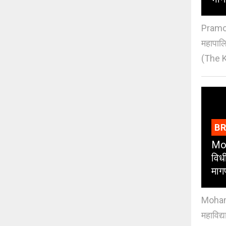
Pramod
महापाल
(The K
B
Moh
विधी
माग
Mohan J
महाविद्