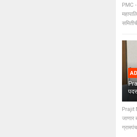
PMC - 
महापालि
समितीची
AD
Pra
पदस
Prajit 
जाणार ब
ग्रामपंच