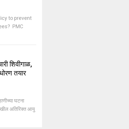
icy to prevent
oyees? PMC
री शिवीगाळ,
 धोरण तयार
ाणीच्या घटना
देखील अतिरिक्त आयु