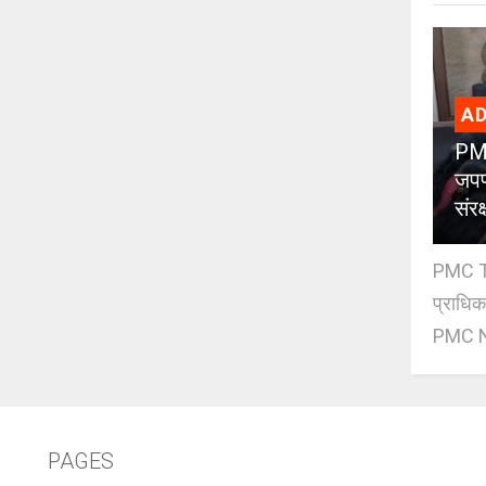
AD
PMC
जपण
संर
PMC Tre
प्राधि
PMC Ne
PAGES