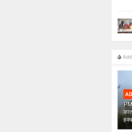
Add 
AD
PMC
कात
हक्