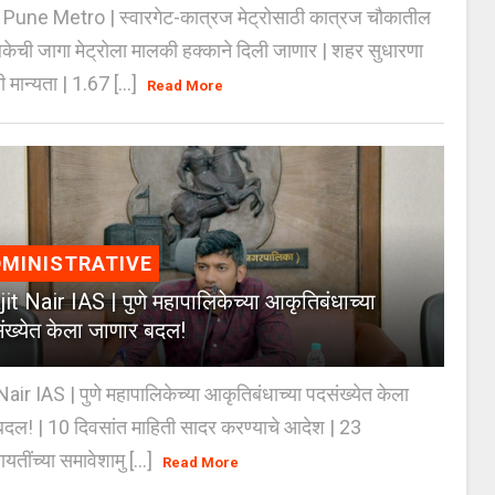
Pune Metro | स्वारगेट-कात्रज मेट्रोसाठी कात्रज चौकातील
केची जागा मेट्रोला मालकी हक्काने दिली जाणार | शहर सुधारणा
 मान्यता | 1.67 [...]
Read More
MINISTRATIVE
jit Nair IAS | पुणे महापालिकेच्या आकृतिबंधाच्या
ंख्येत केला जाणार बदल!
Nair IAS | पुणे महापालिकेच्या आकृतिबंधाच्या पदसंख्येत केला
दल! | 10 दिवसांत माहिती सादर करण्याचे आदेश | 23
ायतींच्या समावेशामु [...]
Read More