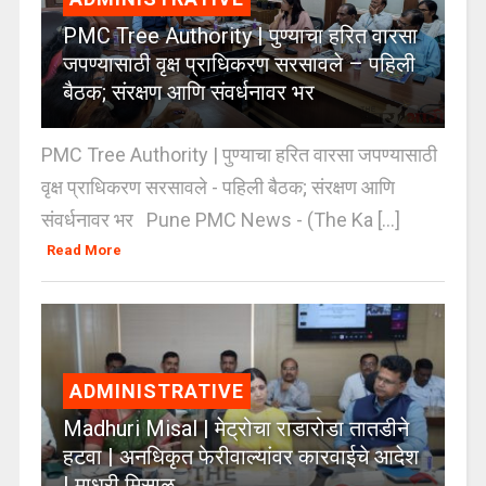
PMC Tree Authority | पुण्याचा हरित वारसा
जपण्यासाठी वृक्ष प्राधिकरण सरसावले – पहिली
बैठक; संरक्षण आणि संवर्धनावर भर
PMC Tree Authority | पुण्याचा हरित वारसा जपण्यासाठी
वृक्ष प्राधिकरण सरसावले - पहिली बैठक; संरक्षण आणि
संवर्धनावर भर Pune PMC News - (The Ka [...]
Read More
ADMINISTRATIVE
Madhuri Misal | मेट्रोचा राडारोडा तातडीने
हटवा | अनधिकृत फेरीवाल्यांवर कारवाईचे आदेश
| माधुरी मिसाळ