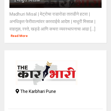
Madhuri Misal | मेट्रोचा राडारोडा तातडीने हटवा |
अनधिकृत फेरीवाल्यांवर कारवाईचे आदेश | माधुरी मिसाळ |
वाहतूक, रस्ते, खड्डे आणि कचरा व्यवस्थापनाचा आढा [...]
Read More
The Karbhari Pune