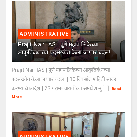
ADMINISTRATIVE
Prajit Nair IAS | पुणे महापालिकेच्या
आकृतिबंधाच्या पदसंख्येत केला जाणार बदल!
Prajit Nair IAS | पुणे महापालिकेच्या आकृतिबंधाच्या
पदसंख्येत केला जाणार बदल! | 10 दिवसांत माहिती सादर
करण्याचे आदेश | 23 ग्रामपंचायतींच्या समावेशामु [...]
Read
More
ADMINISTRATIVE