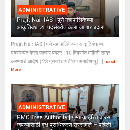
ADMINISTRATIVE
Prajit Nair IAS | पुणे महापालिकेच्या
आकृतिबंधाच्या पदसंख्येत केला जाणार बदल!
Prajit Nair IAS | पुणे महापालिकेच्या आकृतिबंधाच्या
पदसंख्येत केला जाणार बदल! | 10 दिवसांत माहिती सादर
करण्याचे आदेश | 23 ग्रामपंचायतींच्या समावेशामु [...]
Read
More
ADMINISTRATIVE
PMC Tree Authority | पुण्याचा हरित वारसा
जपण्यासाठी वृक्ष प्राधिकरण सरसावले – पहिली