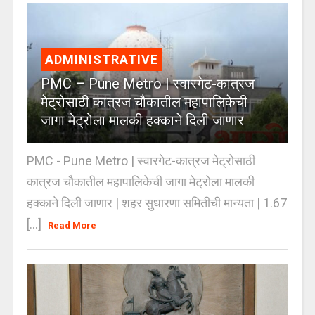
ADMINISTRATIVE
PMC – Pune Metro | स्वारगेट-कात्रज
मेट्रोसाठी कात्रज चौकातील महापालिकेची
जागा मेट्रोला मालकी हक्काने दिली जाणार
PMC - Pune Metro | स्वारगेट-कात्रज मेट्रोसाठी
कात्रज चौकातील महापालिकेची जागा मेट्रोला मालकी
हक्काने दिली जाणार | शहर सुधारणा समितीची मान्यता | 1.67
[...]
Read More