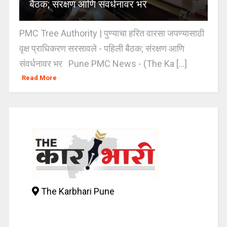
बैठक; संरक्षण आणि संवर्धनावर भर
PMC Tree Authority | पुण्याचा हरित वारसा जपण्यासाठी
वृक्ष प्राधिकरण सरसावले - पहिली बैठक; संरक्षण आणि
संवर्धनावर भर Pune PMC News - (The Ka [...]
Read More
The Karbhari Pune