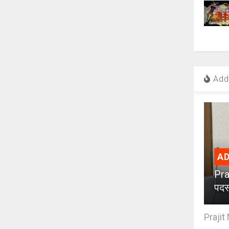
Add 
AD
Pra
पदस
Prajit 