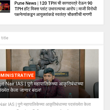
Pune News | 120 TPH ची कागदपत्रे देऊन 90
TPH हॉट मिक्स प्लांट उभारल्याचा आरोप | माजी विरोधी
पक्षनेत्यांकडून आयुक्तांकडे स्वतंत्र चौकशीची मागणी
title
MINISTRATIVE
jit Nair IAS | पुणे महापालिकेच्या आकृतिबंधाच्या
ंख्येत केला जाणार बदल!
Nair IAS | पुणे महापालिकेच्या आकृतिबंधाच्या पदसंख्येत केला