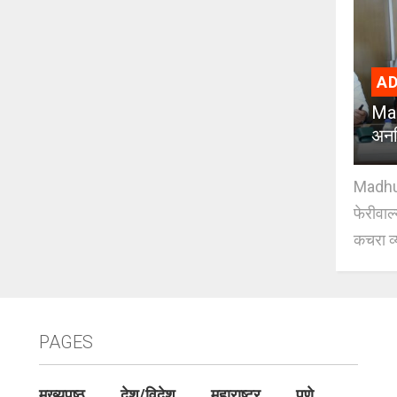
AD
Mad
अनध
Madhuri
फेरीवाल
कचरा व्
PAGES
मुख्यपृष्ठ
देश/विदेश
महाराष्ट्र
पुणे