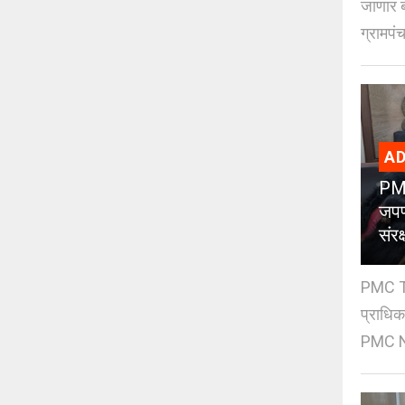
जाणार ब
ग्रामपंच
AD
PMC
जपण
संर
PMC Tre
प्राधि
PMC Ne