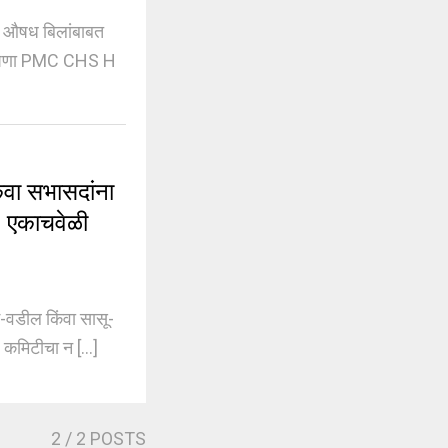
 औषध बिलांबाबत
्करपणा PMC CHS H
वा सभासदांना
| एकाचवेळी
वडील किंवा सासू-
 कमिटीचा न [...]
2
/ 2 POSTS