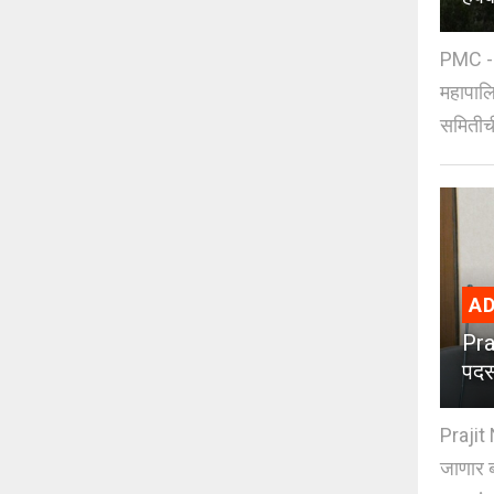
PMC - 
महापालि
समितीची
AD
Pra
पदस
Prajit 
जाणार ब