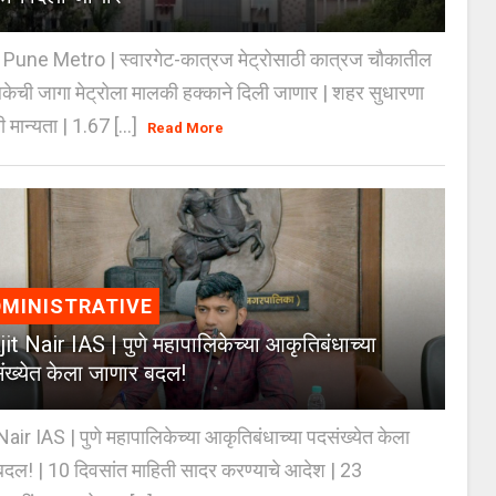
Pune Metro | स्वारगेट-कात्रज मेट्रोसाठी कात्रज चौकातील
केची जागा मेट्रोला मालकी हक्काने दिली जाणार | शहर सुधारणा
 मान्यता | 1.67 [...]
Read More
MINISTRATIVE
jit Nair IAS | पुणे महापालिकेच्या आकृतिबंधाच्या
ंख्येत केला जाणार बदल!
Nair IAS | पुणे महापालिकेच्या आकृतिबंधाच्या पदसंख्येत केला
दल! | 10 दिवसांत माहिती सादर करण्याचे आदेश | 23