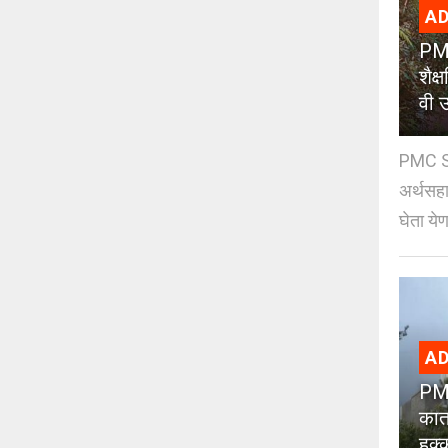
AD
PMC
शैक
वी उ
PMC Sc
अर्थसहाय
घेता येण
AD
PMC
कात
हक्