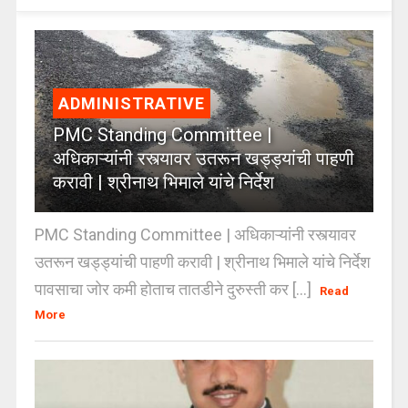
ADMINISTRATIVE
PMC Standing Committee |
अधिकाऱ्यांनी रस्त्यावर उतरून खड्ड्यांची पाहणी
करावी | श्रीनाथ भिमाले यांचे निर्देश
PMC Standing Committee | अधिकाऱ्यांनी रस्त्यावर
उतरून खड्ड्यांची पाहणी करावी | श्रीनाथ भिमाले यांचे निर्देश
पावसाचा जोर कमी होताच तातडीने दुरुस्ती कर [...]
Read
More