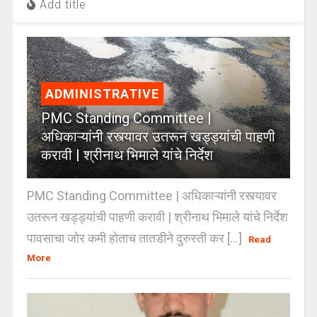
Add title
ADMINISTRATIVE
PMC Standing Committee |
अधिकाऱ्यांनी रस्त्यावर उतरून खड्ड्यांची पाहणी
करावी | श्रीनाथ भिमाले यांचे निर्देश
PMC Standing Committee | अधिकाऱ्यांनी रस्त्यावर
उतरून खड्ड्यांची पाहणी करावी | श्रीनाथ भिमाले यांचे निर्देश
पावसाचा जोर कमी होताच तातडीने दुरुस्ती कर [...]
Read
More