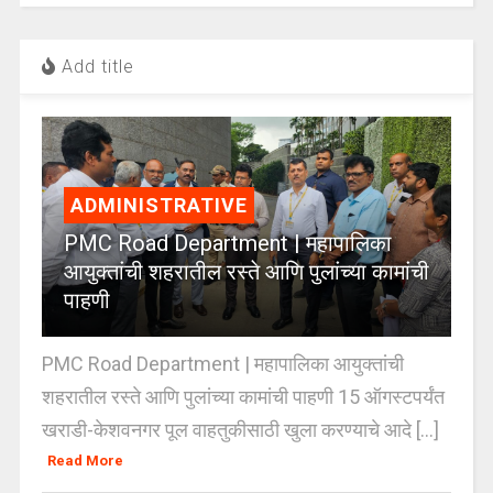
Add title
ADMINISTRATIVE
PMC Road Department | महापालिका
आयुक्तांची शहरातील रस्ते आणि पुलांच्या कामांची
पाहणी
PMC Road Department | महापालिका आयुक्तांची
शहरातील रस्ते आणि पुलांच्या कामांची पाहणी 15 ऑगस्टपर्यंत
खराडी-केशवनगर पूल वाहतुकीसाठी खुला करण्याचे आदे [...]
Read More