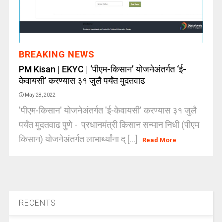
BREAKING NEWS
PM Kisan | EKYC | ‘पीएम-किसान’ योजनेअंतर्गत ‘ई-
केवायसी’ करण्यास ३१ जुलै पर्यंत मुदतवाढ
May 28, 2022
'पीएम-किसान' योजनेअंतर्गत 'ई-केवायसी' करण्यास ३१ जुलै
पर्यंत मुदतवाढ पुणे - प्रधानमंत्री किसान सन्मान निधी (पीएम
किसान) योजनेअंतर्गत लाभार्थ्यांना द् [...]
Read More
RECENTS