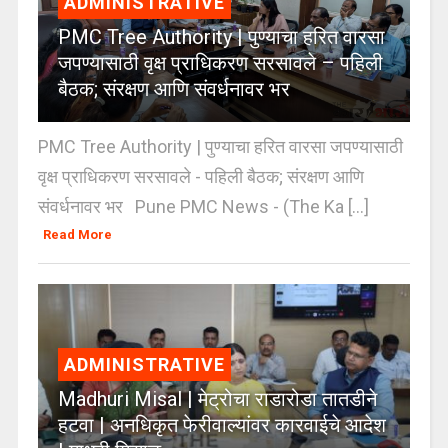
ADMINISTRATIVE
PMC Tree Authority | पुण्याचा हरित वारसा
जपण्यासाठी वृक्ष प्राधिकरण सरसावले – पहिली
बैठक; संरक्षण आणि संवर्धनावर भर
PMC Tree Authority | पुण्याचा हरित वारसा जपण्यासाठी
वृक्ष प्राधिकरण सरसावले - पहिली बैठक; संरक्षण आणि
संवर्धनावर भर Pune PMC News - (The Ka [...]
Read More
ADMINISTRATIVE
Madhuri Misal | मेट्रोचा राडारोडा तातडीने
हटवा | अनधिकृत फेरीवाल्यांवर कारवाईचे आदेश