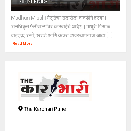
| माधुरी मिसाळ
Madhuri Misal | मेट्रोचा राडारोडा तातडीने हटवा |
अनधिकृत फेरीवाल्यांवर कारवाईचे आदेश | माधुरी मिसाळ |
वाहतूक, रस्ते, खड्डे आणि कचरा व्यवस्थापनाचा आढा [...]
Read More
The Karbhari Pune