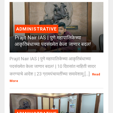
ADMINISTRATIVE
Prajit Nair IAS | पुणे महापालिकेच्या
आकृतिबंधाच्या पदसंख्येत केला जाणार बदल!
Prajit Nair IAS | पुणे महापालिकेच्या आकृतिबंधाच्या
पदसंख्येत केला जाणार बदल! | 10 दिवसांत माहिती सादर
करण्याचे आदेश | 23 ग्रामपंचायतींच्या समावेशामु [...]
Read
More