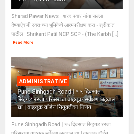
Sharad Pawar News | शरद पवार यांना सल्ला
देण्याऐवजी स्वतःच्या भूमिकेचे आत्मपरीक्षण करा - श्रीकांत
पाटील Shrikant Patil NCP SCP - (The Karbh [...]
Read More
ADMINISTRATIVE
Pune Sinhgadh Road | १५ दिवसांत
सिंहगड रस्ता परिसराचा वाहतूक सर्वेक्षण अहवाल
द्या | वाहतूक वॉर्डन नियुक्तीचा निर्णय
Pune Sinhgadh Road | १५ दिवसांत सिंहगड रस्ता
परिसराचा वाहतूक सर्वेक्षण अहवाल द्या | वाहतूक वॉर्डन