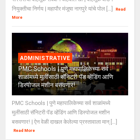
नियुक्तीचा निर्णय | महापौर मंजूषा नागपुरे यांचे पोल [...]
Read
More
ADMINISTRATIVE
PMC Schools | पुणे महापालिकेच्या सर्व
शाळांमध्ये मुलींसाठी सॅनिटरी पॅड व्हेंडिंग आणि
डिस्पोजल मशीन बसवणार!
PMC Schools | पुणे महापालिकेच्या सर्व शाळांमध्ये
मुलींसाठी सॅनिटरी पॅड व्हेंडिंग आणि डिस्पोजल मशीन
बसवणार! | ऐन वेळी दाखल केलेल्या प्रस्तावाला मान् [...]
Read More