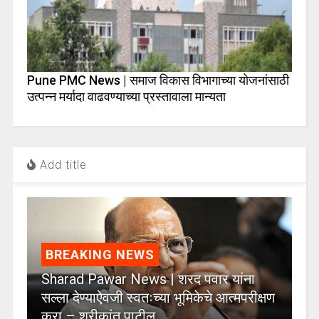
Pune PMC News | समाज विकास विभागाच्या योजनांसाठी
उत्पन्न मर्यादा वाढवण्याच्या प्रस्तावाला मान्यता
Add title
BREAKING NEWS
Sharad Pawar News | शरद पवार यांना
सल्ला देण्याऐवजी स्वतःच्या भूमिकेचे आत्मपरीक्षण
करा – श्रीकांत पाटील