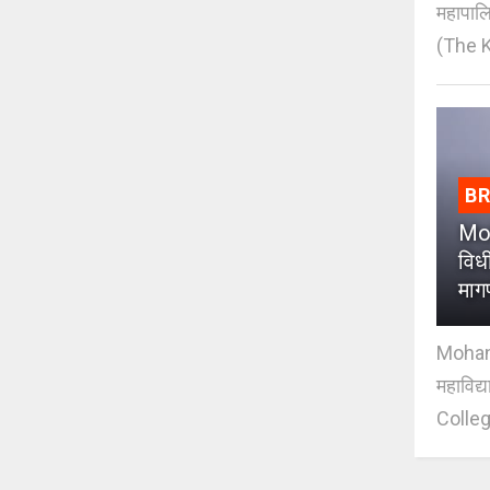
महापाल
(The K
B
Moh
विधी
माग
Mohan J
महाविद्
Colleg