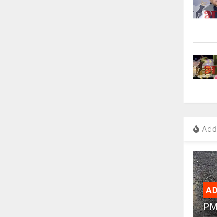
Add 
AD
PMC