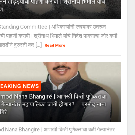
ून खड्ड्यांची पाहणी करावी | श्रीनाथ भिमाले यांचे
ेश
anding Committee | अधिकाऱ्यांनी रस्त्यावर उतरून
ंची पाहणी करावी | श्रीनाथ भिमाले यांचे निर्देश पावसाचा जोर कमी
ातडीने दुरुस्ती कर [...]
Read More
REAKING NEWS
mod Nana Bhangire | आणखी किती पुणेकरांचा
 गेल्यानंतर महापालिका जागी होणार? – प्रमोद नाना
गिरे
 Nana Bhangire | आणखी किती पुणेकरांचा बळी गेल्यानंतर