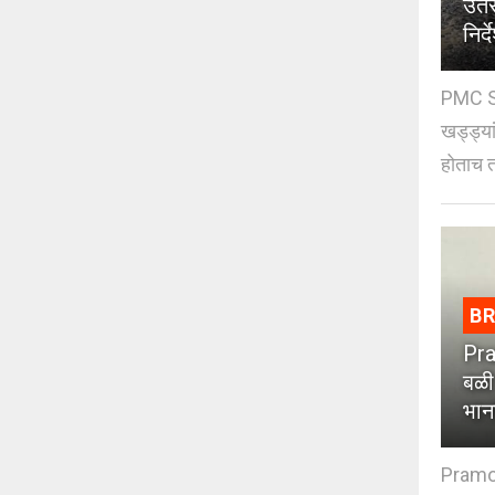
उतर
निर्द
PMC St
खड्ड्या
होताच त
B
Pra
बळी
भान
Pramod