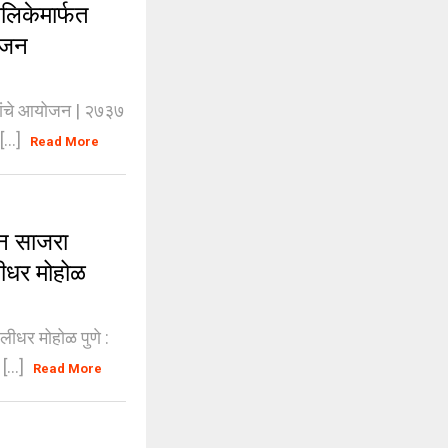
िकेमार्फत
ोजन
मांचे आयोजन | २७३७
...]
Read More
न साजरा
रलीधर मोहोळ
लीधर मोहोळ पुणे :
[...]
Read More