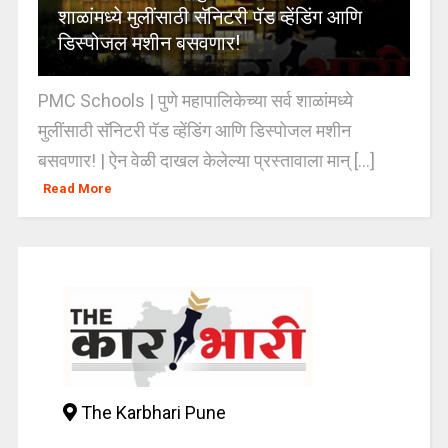
शाळांमध्ये मुलींसाठी सॅनिटरी पॅड व्हेंडिंग आणि
डिस्पोजल मशीन बसवणार!
PMC Schools | पुणे महापालिकेच्या सर्व शाळांमध्ये
मुलींसाठी सॅनिटरी पॅड व्हेंडिंग आणि डिस्पोजल मशीन
बसवणार! | ऐन वेळी दाखल केलेल्या प्रस्तावाला मान् [...]
Read More
The Karbhari Pune