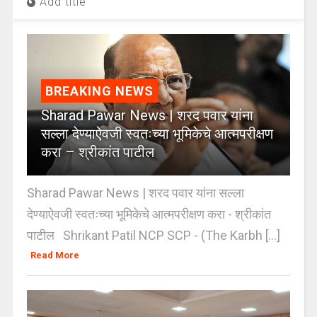
Add title
BREAKING NEWS
Sharad Pawar News | शरद पवार यांना
सल्ला देण्याऐवजी स्वतःच्या भूमिकेचे आत्मपरीक्षण
करा – श्रीकांत पाटील
Sharad Pawar News | शरद पवार यांना सल्ला
देण्याऐवजी स्वतःच्या भूमिकेचे आत्मपरीक्षण करा - श्रीकांत
पाटील Shrikant Patil NCP SCP - (The Karbh [...]
Read More