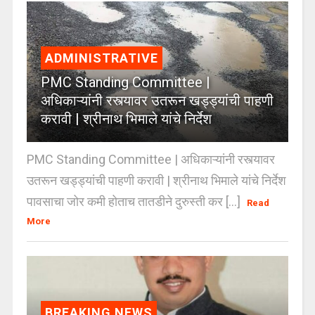
ADMINISTRATIVE
PMC Standing Committee |
अधिकाऱ्यांनी रस्त्यावर उतरून खड्ड्यांची पाहणी
करावी | श्रीनाथ भिमाले यांचे निर्देश
PMC Standing Committee | अधिकाऱ्यांनी रस्त्यावर
उतरून खड्ड्यांची पाहणी करावी | श्रीनाथ भिमाले यांचे निर्देश
पावसाचा जोर कमी होताच तातडीने दुरुस्ती कर [...]
Read
More
BREAKING NEWS