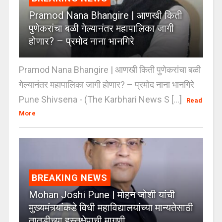
Pramod Nana Bhangire | आणखी किती
पुणेकरांचा बळी गेल्यानंतर महापालिका जागी
होणार? – प्रमोद नाना भानगिरे
Pramod Nana Bhangire | आणखी किती पुणेकरांचा बळी
गेल्यानंतर महापालिका जागी होणार? – प्रमोद नाना भानगिरे
Pune Shivsena - (The Karbhari News S [...]
Read
More
BREAKING NEWS
Mohan Joshi Pune | मोहन जोशी यांची
मुख्यमंत्र्यांकडे विधी महाविद्यालयांच्या मान्यतेसाठी
तातडीच्या हस्तक्षेपाची मागणी