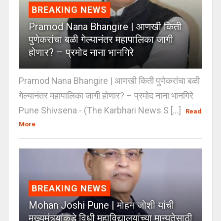
BREAKING NEWS
Pramod Nana Bhangire | आणखी किती
पुणेकरांचा बळी गेल्यानंतर महापालिका जागी
होणार? – प्रमोद नाना भानगिरे
Pramod Nana Bhangire | आणखी किती पुणेकरांचा बळी
गेल्यानंतर महापालिका जागी होणार? – प्रमोद नाना भानगिरे
Pune Shivsena - (The Karbhari News S [...]
Read
More
BREAKING NEWS
Mohan Joshi Pune | मोहन जोशी यांची
मुख्यमंत्र्यांकडे विधी महाविद्यालयांच्या मान्यतेसाठी