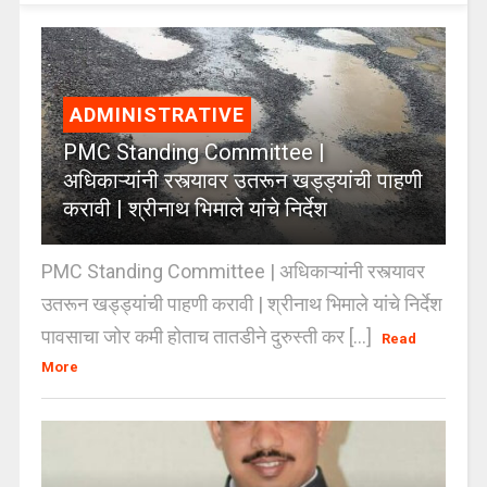
ADMINISTRATIVE
PMC Standing Committee |
अधिकाऱ्यांनी रस्त्यावर उतरून खड्ड्यांची पाहणी
करावी | श्रीनाथ भिमाले यांचे निर्देश
PMC Standing Committee | अधिकाऱ्यांनी रस्त्यावर
उतरून खड्ड्यांची पाहणी करावी | श्रीनाथ भिमाले यांचे निर्देश
पावसाचा जोर कमी होताच तातडीने दुरुस्ती कर [...]
Read
More