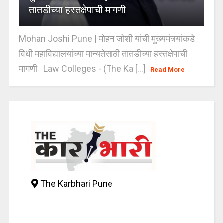
तातडीच्या हस्तक्षेपाची मागणी
Mohan Joshi Pune | मोहन जोशी यांची मुख्यमंत्र्यांकडे
विधी महाविद्यालयांच्या मान्यतेसाठी तातडीच्या हस्तक्षेपाची
मागणी Law Colleges - (The Ka [...]
Read More
The Karbhari Pune