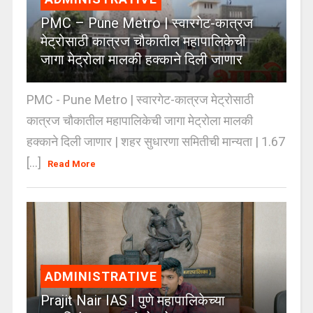
PMC – Pune Metro | स्वारगेट-कात्रज
मेट्रोसाठी कात्रज चौकातील महापालिकेची
जागा मेट्रोला मालकी हक्काने दिली जाणार
PMC - Pune Metro | स्वारगेट-कात्रज मेट्रोसाठी
कात्रज चौकातील महापालिकेची जागा मेट्रोला मालकी
हक्काने दिली जाणार | शहर सुधारणा समितीची मान्यता | 1.67
[...]
Read More
ADMINISTRATIVE
Prajit Nair IAS | पुणे महापालिकेच्या