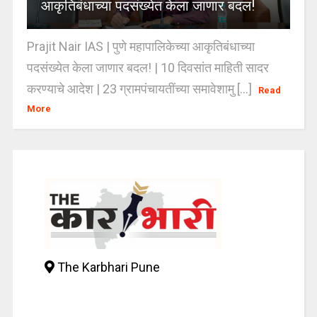
आकृतिबंधाच्या पदसंख्येत केला जाणार बदल!
Prajit Nair IAS | पुणे महापालिकेच्या आकृतिबंधाच्या
पदसंख्येत केला जाणार बदल! | 10 दिवसांत माहिती सादर
करण्याचे आदेश | 23 ग्रामपंचायतींच्या समावेशामु [...]
Read
More
The Karbhari Pune