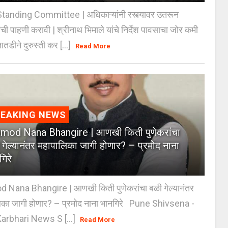
anding Committee | अधिकाऱ्यांनी रस्त्यावर उतरून
ंची पाहणी करावी | श्रीनाथ भिमाले यांचे निर्देश पावसाचा जोर कमी
ातडीने दुरुस्ती कर [...]
Read More
REAKING NEWS
mod Nana Bhangire | आणखी किती पुणेकरांचा
 गेल्यानंतर महापालिका जागी होणार? – प्रमोद नाना
गिरे
 Nana Bhangire | आणखी किती पुणेकरांचा बळी गेल्यानंतर
िका जागी होणार? – प्रमोद नाना भानगिरे Pune Shivsena -
arbhari News S [...]
Read More