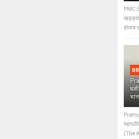
PMC St
खड्ड्या
होताच त
B
Pra
बळी
भान
Pramod
महापाल
(The K