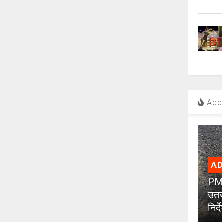
Add 
AD
PMC
उतर
निर्द