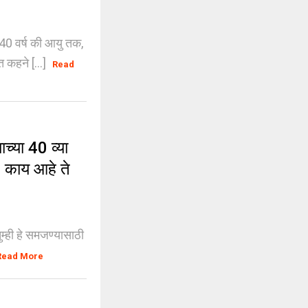
 वर्ष की आयु तक,
त कहने [...]
Read
्या 40 व्या
 | काय आहे ते
म्ही हे समजण्यासाठी
Read More