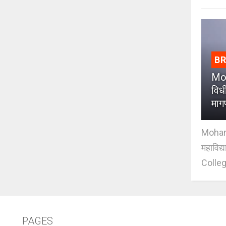
B
Moh
विधी
माग
Mohan J
महाविद्
Colleg
PAGES