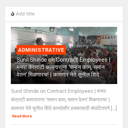
Add title
ADMINISTRATIVE
Sunil Shinde on Contract Employees |
मनपा कंत्राटी कामगारांना ‘समान काम, समान
वेतन’ मिळणारच! | कामगार नेते सुनील शिंदे
Sunil Shinde on Contract Employees | मनपा
कंत्राटी कामगारांना ‘समान काम, समान वेतन’ मिळणारच! |
कामगार नेते सुनील शिंदे कायदेशीर हक्कासाठी संघटितपणे [...]
Read More