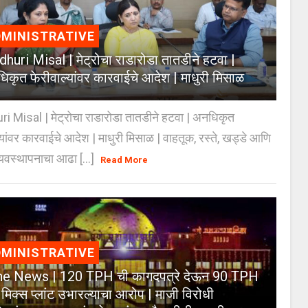
MINISTRATIVE
huri Misal | मेट्रोचा राडारोडा तातडीने हटवा |
िकृत फेरीवाल्यांवर कारवाईचे आदेश | माधुरी मिसाळ
 Misal | मेट्रोचा राडारोडा तातडीने हटवा | अनधिकृत
्यांवर कारवाईचे आदेश | माधुरी मिसाळ | वाहतूक, रस्ते, खड्डे आणि
यवस्थापनाचा आढा [...]
Read More
MINISTRATIVE
e News | 120 TPH ची कागदपत्रे देऊन 90 TPH
 मिक्स प्लांट उभारल्याचा आरोप | माजी विरोधी