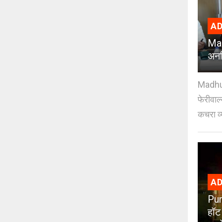
AD
Mad
अनध
Madhuri
फेरीवाल
कचरा व्
AD
Pun
हॉट