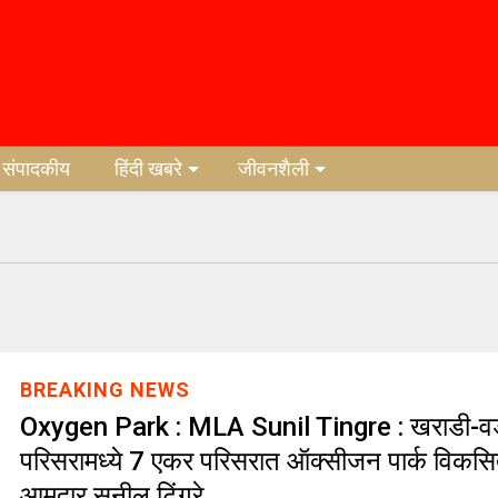
संपादकीय
हिंदी खबरे
जीवनशैली
BREAKING NEWS
Oxygen Park : MLA Sunil Tingre : खराडी-वड
परिसरामध्ये 7 एकर परिसरात ऑक्सीजन पार्क विकसि
आमदार सुनील टिंगरे