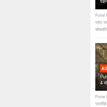
पक्ष
Pune N
प्लांट उ
चौकशीच
AD
Pun
4 मह
Pune PM
प्रलंबि