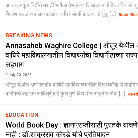
आजच्या युवा पिढीने मराठी भाषेला वैभवाच्या शिखरावर पोहोचवावे - डॉ. पु
शिक्षण मंडळाच्या अण्णासाहेब वाघिरे महाविद्यालय, ओतूर, [...]
Read Mor
BREAKING NEWS
Annasaheb Waghire College | ओतूर येथील अ
वाघिरे महाविद्यालयातील विद्यार्थ्यांचा विद्यापीठाच्या राज्
सहभाग
July 20, 2022
ओतूर येथील अण्णासाहेब वाघिरे महाविद्यालयातील विद्यार्थ्यांचा विद्यापीठा
वारीमध्ये सहभाग सावित्रीबाई फुले पुणे विद्यापीठ राष्ट्रीय सेवा [...]
Read
EDUCATION
World Book Day : ज्ञानप्राप्तीसाठी पुस्तके वाचणे
नाही : डॉ.शाकुरराव कोरडे यांचे प्रतिपादन