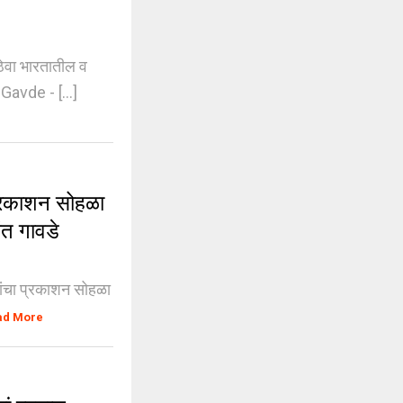
ेवा भारतातील व
Gavde - [...]
प्रकाशन सोहळा
ंत गावडे
ांचा प्रकाशन सोहळा
ad More