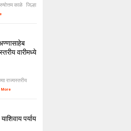
रुषोत्तम काळे जिल्हा
e
ण्णासाहेब
यस्तरीय वारीमध्ये
च्या राज्यस्तरीय
 More
 याशिवाय पर्याय