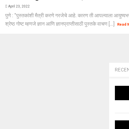
April 23, 2022
पुणे : "पुस्तकांशी मैत्री करणे गरजेचे आहे. कारण ती आपल्याला आयुष्यभ
श्रेष्ठ गोष्ट म्हणजे ज्ञान आणि ज्ञानप्राप्तीसाठी पुस्तके वाचण [...]
Read 
RECE