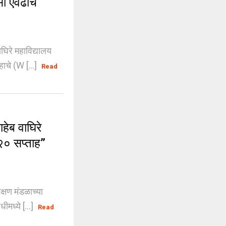
ां एवढाच
घिरे महाविद्यालय
चे (W [...]
Read
ेब वाघिरे
०२० सप्ताह”
षण मंडळाच्या
ीमध्ये [...]
Read