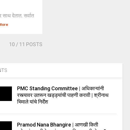
र साथ देतात. सर्वात
More
10
/ 11 POSTS
NTS
PMC Standing Committee | अधिकाऱ्यांनी
रस्त्यावर उतरून खड्ड्यांची पाहणी करावी | श्रीनाथ
भिमाले यांचे निर्देश
Pramod Nana Bhangire | आणखी किती