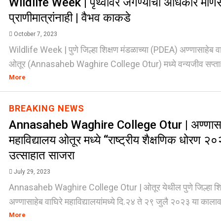
Wildlife Week | पृथ्वीवर जगण्याचा अधिकार माणस
प्राणीमात्रांनाही | वैभव काकडे
October 7, 2023
Wildlife Week | पुणे जिल्हा शिक्षण मंडळाच्या (PDEA) अण्णासाहेब वा
ओतूर (Annasaheb Waghire College Otur) मध्ये वन्यजीव सप्ताहा
More
BREAKING NEWS
Annasaheb Waghire College Otur | अण्णासाह
महाविद्यालय ओतूर मध्ये “राष्ट्रीय शैक्षणिक धोरण २
उत्साहात साजरा
July 29, 2023
Annasaheb Waghire College Otur | ओतूर येथील पुणे जिल्हा शिक्
अण्णासाहेब वाघिरे महाविद्यालयांमध्ये दि.२४ ते २९ जुलै २०२३ या कालावध
More