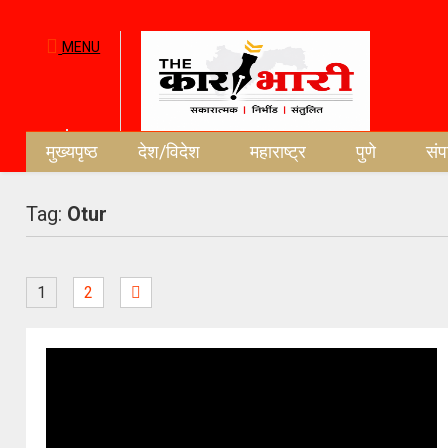
MENU
मुख्यपृष्ठ
देश/विदेश
महाराष्ट्र
पुणे
सं
Tag:
Otur
1
2