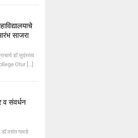
विद्यालयाचे
समारंभ साजरा
ार्य डॉ.सुदंरराव
llege Otur [...]
 व संवर्धन
रा.डॉ.वसंत गावडे