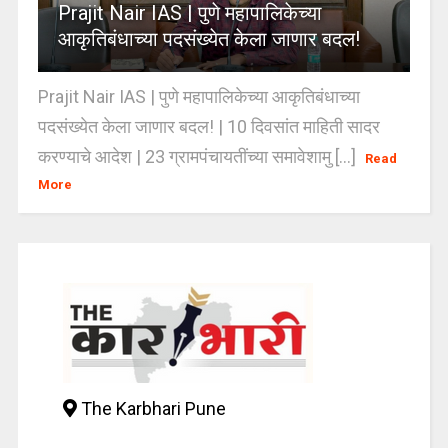
Prajit Nair IAS | पुणे महापालिकेच्या
आकृतिबंधाच्या पदसंख्येत केला जाणार बदल!
Prajit Nair IAS | पुणे महापालिकेच्या आकृतिबंधाच्या
पदसंख्येत केला जाणार बदल! | 10 दिवसांत माहिती सादर
करण्याचे आदेश | 23 ग्रामपंचायतींच्या समावेशामु [...]
Read
More
The Karbhari Pune