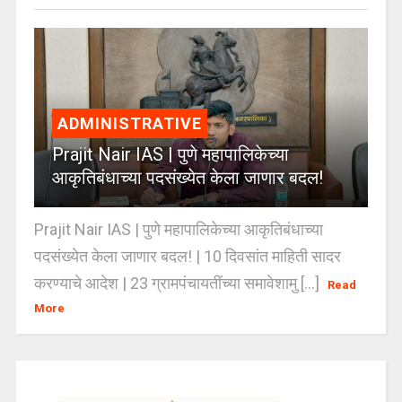
ADMINISTRATIVE
Prajit Nair IAS | पुणे महापालिकेच्या
आकृतिबंधाच्या पदसंख्येत केला जाणार बदल!
Prajit Nair IAS | पुणे महापालिकेच्या आकृतिबंधाच्या
पदसंख्येत केला जाणार बदल! | 10 दिवसांत माहिती सादर
करण्याचे आदेश | 23 ग्रामपंचायतींच्या समावेशामु [...]
Read
More