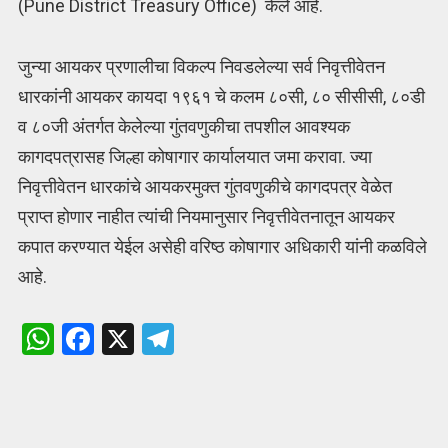
(Pune District Treasury Office) केले आहे.
जुन्या आयकर प्रणालीचा विकल्प निवडलेल्या सर्व निवृत्तीवेतन
धारकांनी आयकर कायदा १९६१ चे कलम ८०सी, ८० सीसीसी, ८०डी
व ८०जी अंतर्गत केलेल्या गुंतवणुकीचा तपशील आवश्यक
कागदपत्रासह जिल्हा कोषागार कार्यालयात जमा करावा. ज्या
निवृत्तीवेतन धारकांचे आयकरमुक्त गुंतवणुकीचे कागदपत्र वेळेत
प्राप्त होणार नाहीत त्यांची नियमानुसार निवृत्तीवेतनातून आयकर
कपात करण्यात येईल असेही वरिष्ठ कोषागार अधिकारी यांनी कळविले
आहे.
W
F
X
T
h
a
el
at
ce
e
s
b
gr