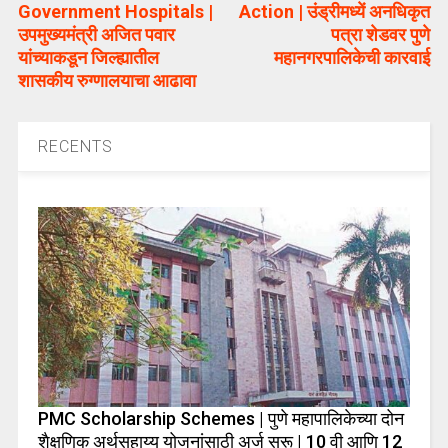
Government Hospitals |
Action | उंड्रीमध्यें अनधिकृत
उपमुख्यमंत्री अजित पवार
पत्रा शेडवर पुणे
यांच्याकडून जिल्ह्यातील
महानगरपालिकेची कारवाई
शासकीय रुग्णालयाचा आढावा
RECENTS
PMC Scholarship Schemes | पुणे महापालिकेच्या दोन
शैक्षणिक अर्थसहाय्य योजनांसाठी अर्ज सुरू | 10 वी आणि 12