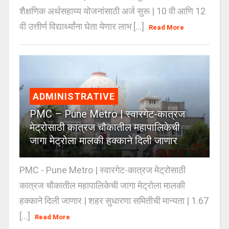
शैक्षणिक अर्थसहाय्य योजनांसाठी अर्ज सुरू | 10 वी आणि 12
वी उत्तीर्ण विद्यार्थ्यांना घेता येणार लाभ [...]
Read More
ADMINISTRATIVE
PMC – Pune Metro | स्वारगेट-कात्रज
मेट्रोसाठी कात्रज चौकातील महापालिकेची
जागा मेट्रोला मालकी हक्काने दिली जाणार
PMC - Pune Metro | स्वारगेट-कात्रज मेट्रोसाठी
कात्रज चौकातील महापालिकेची जागा मेट्रोला मालकी
हक्काने दिली जाणार | शहर सुधारणा समितीची मान्यता | 1.67
[...]
Read More