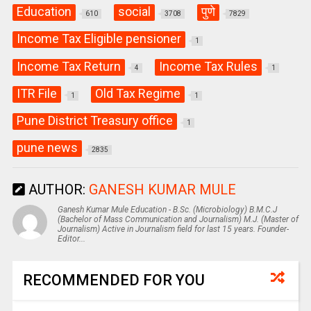
Education
social
पुणे
610
3708
7829
Income Tax Eligible pensioner
1
Income Tax Return
Income Tax Rules
4
1
ITR File
Old Tax Regime
1
1
Pune District Treasury office
1
pune news
2835
AUTHOR:
GANESH KUMAR MULE
Ganesh Kumar Mule Education - B.Sc. (Microbiology) B.M.C.J
(Bachelor of Mass Communication and Journalism) M.J. (Master of
Journalism) Active in Journalism field for last 15 years. Founder-
Editor...
RECOMMENDED FOR YOU