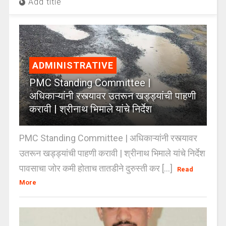
Add title
ADMINISTRATIVE
PMC Standing Committee |
अधिकाऱ्यांनी रस्त्यावर उतरून खड्ड्यांची पाहणी
करावी | श्रीनाथ भिमाले यांचे निर्देश
PMC Standing Committee | अधिकाऱ्यांनी रस्त्यावर
उतरून खड्ड्यांची पाहणी करावी | श्रीनाथ भिमाले यांचे निर्देश
पावसाचा जोर कमी होताच तातडीने दुरुस्ती कर [...]
Read
More