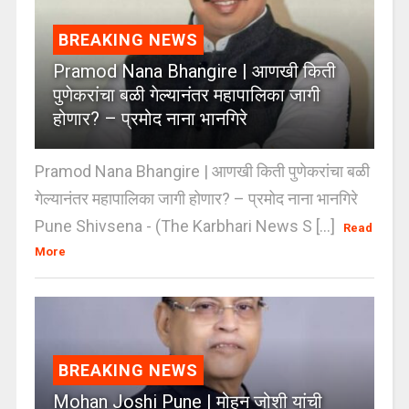
BREAKING NEWS
Pramod Nana Bhangire | आणखी किती
पुणेकरांचा बळी गेल्यानंतर महापालिका जागी
होणार? – प्रमोद नाना भानगिरे
Pramod Nana Bhangire | आणखी किती पुणेकरांचा बळी
गेल्यानंतर महापालिका जागी होणार? – प्रमोद नाना भानगिरे
Pune Shivsena - (The Karbhari News S [...]
Read
More
BREAKING NEWS
Mohan Joshi Pune | मोहन जोशी यांची