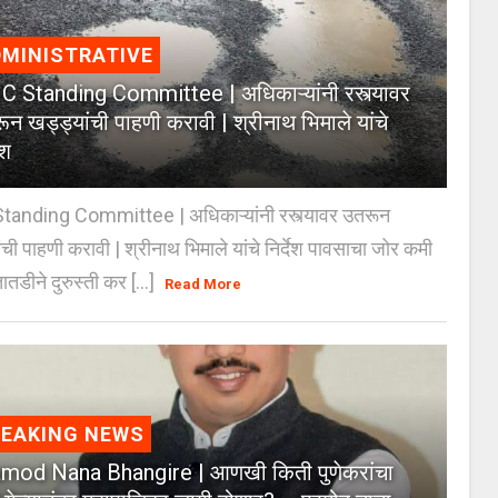
MINISTRATIVE
 Standing Committee | अधिकाऱ्यांनी रस्त्यावर
ून खड्ड्यांची पाहणी करावी | श्रीनाथ भिमाले यांचे
ेश
anding Committee | अधिकाऱ्यांनी रस्त्यावर उतरून
ंची पाहणी करावी | श्रीनाथ भिमाले यांचे निर्देश पावसाचा जोर कमी
ातडीने दुरुस्ती कर [...]
Read More
REAKING NEWS
mod Nana Bhangire | आणखी किती पुणेकरांचा