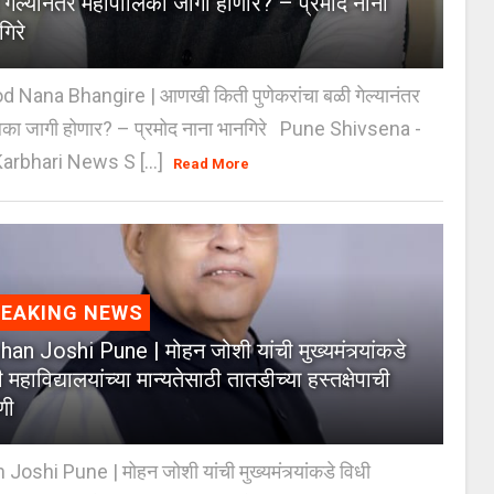
 गेल्यानंतर महापालिका जागी होणार? – प्रमोद नाना
गिरे
 Nana Bhangire | आणखी किती पुणेकरांचा बळी गेल्यानंतर
िका जागी होणार? – प्रमोद नाना भानगिरे Pune Shivsena -
arbhari News S [...]
Read More
REAKING NEWS
an Joshi Pune | मोहन जोशी यांची मुख्यमंत्र्यांकडे
 महाविद्यालयांच्या मान्यतेसाठी तातडीच्या हस्तक्षेपाची
णी
oshi Pune | मोहन जोशी यांची मुख्यमंत्र्यांकडे विधी