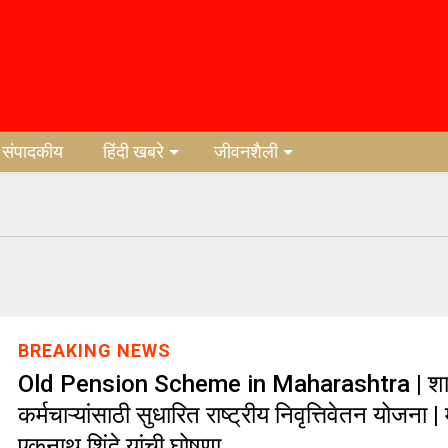
संपादकीय
हिंदी खबरे
जीवनशैली
BREAKING NEWS
Old Pension Scheme in Maharashtra | श
कर्मचाऱ्यांसाठी सुधारित राष्ट्रीय निवृत्तिवेतन योजना | म
एकनाथ शिंदे यांची घोषणा