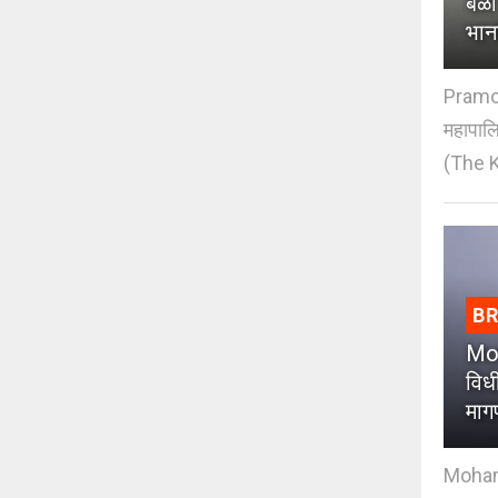
बळी
भान
Pramod
महापाल
(The K
B
Moh
विधी
माग
Mohan J