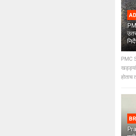
AD
PMC
उतर
निर्द
PMC St
खड्ड्या
होताच त
B
Pra