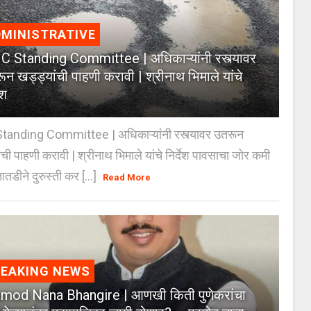
MINISTRATIVE
 Standing Committee | अधिकाऱ्यांनी रस्त्यावर
ून खड्ड्यांची पाहणी करावी | श्रीनाथ भिमाले यांचे
ेश
anding Committee | अधिकाऱ्यांनी रस्त्यावर उतरून
ंची पाहणी करावी | श्रीनाथ भिमाले यांचे निर्देश पावसाचा जोर कमी
ातडीने दुरुस्ती कर [...]
Read More
REAKING NEWS
mod Nana Bhangire | आणखी किती पुणेकरांचा