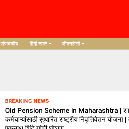
संपादकीय
हिंदी खबरे
जीवनशैली
BREAKING NEWS
Old Pension Scheme in Maharashtra | श
कर्मचाऱ्यांसाठी सुधारित राष्ट्रीय निवृत्तिवेतन योजना | म
एकनाथ शिंदे यांची घोषणा