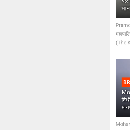
बळी
भान
Pramod
महापाल
(The K
B
Moh
विधी
माग
Mohan J