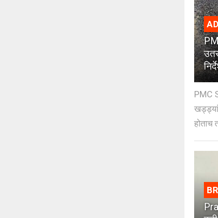
AD
PMC
उतर
निर्द
PMC St
खड्ड्या
होताच त
B
Pra