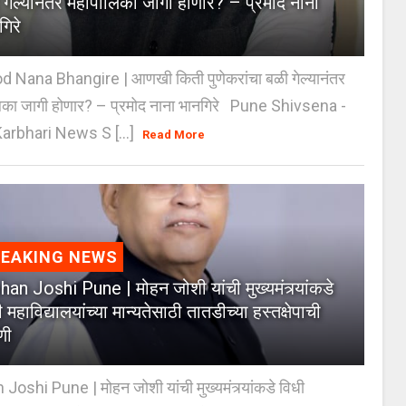
 गेल्यानंतर महापालिका जागी होणार? – प्रमोद नाना
गिरे
 Nana Bhangire | आणखी किती पुणेकरांचा बळी गेल्यानंतर
िका जागी होणार? – प्रमोद नाना भानगिरे Pune Shivsena -
arbhari News S [...]
Read More
REAKING NEWS
an Joshi Pune | मोहन जोशी यांची मुख्यमंत्र्यांकडे
 महाविद्यालयांच्या मान्यतेसाठी तातडीच्या हस्तक्षेपाची
णी
oshi Pune | मोहन जोशी यांची मुख्यमंत्र्यांकडे विधी